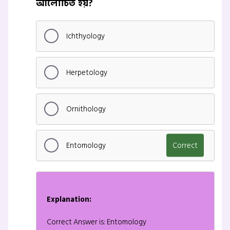
আলোচিত হয়?
Ichthyology
Herpetology
Ornithology
Entomology
Correct
Explanation:
Correct Answer is: Entomology