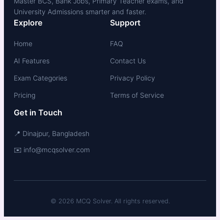
Master BCS, Bank Jobs, Primary Teacher exams, and
University Admissions smarter and faster.
Explore
Support
Home
FAQ
AI Features
Contact Us
Exam Categories
Privacy Policy
Pricing
Terms of Service
Get in Touch
📍 Dinajpur, Bangladesh
✉️ info@mcqsolver.com
© 2026 MCQ Solver. All rights reserved.