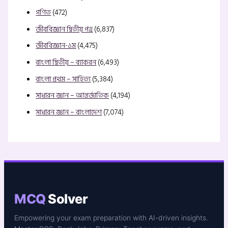
গণিত
(472)
জীববিজ্ঞান দ্বিতীয় পত্র
(6,837)
জীববিজ্ঞান-১ম
(4,475)
বাংলা দ্বিতীয় – ব্যাকরন
(6,493)
বাংলা প্রথম – সাহিত্য
(5,384)
সাধারন জ্ঞান – আন্তর্জাতিক
(4,194)
সাধারন জ্ঞান – বাংলাদেশ
(7,074)
MCQ
Solver
Empowering your exam preparation with AI-driven insights.