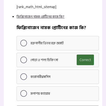
[rank_math_html_sitemap]
ফিব্রিনোজেন নামক প্রোটিনের কাজ কি?
ফিব্রিনোজেন নামক প্রোটিনের কাজ কি?
রক্তনালীর ভিতর রক্ত জমাট
পোড়া ও শল্য চিকিৎসা
Correct
করোনারীথ্রম্বসিস
মলাশয় ক্যান্সার