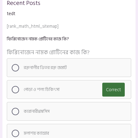
Recent Posts
tedt
[rank_math_html_sitemap]
ফিব্রিনোজেন নামক প্রোটিনের কাজ কি?
ফিব্রিনোজেন নামক প্রোটিনের কাজ কি?
রক্তনালীর ভিতর রক্ত জমাট
পোড়া ও শল্য চিকিৎসা
Correct
করোনারীথ্রম্বসিস
মলাশয় ক্যান্সার