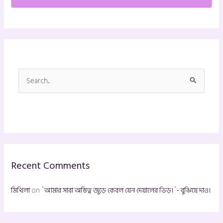
S
e
a
r
c
h
Recent Comments
f
o
মিথিলা
on
`আমার সারা অস্তিত্ব জুড়ে কেবল যেন দেয়ালের ভিড়।`- বুঝিয়ে দাও।
r
: