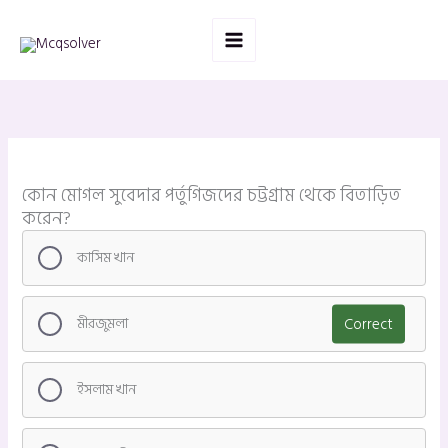
Skip
to
content
কোন মোগল সুবেদার পর্তুগিজদের চট্টগ্রাম থেকে বিতাড়িত
করেন?
কাসিম খান
মীরজুমলা
Correct
ইসলাম খান