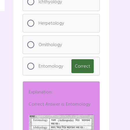
Ichthyology
Herpetology
Ornithology
Entomology
Correct
Explanation:
Correct Answer is: Entomology