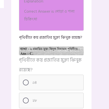
Explanation:
Correct Answer is: পোড়া ও শল্য
চিকিৎসা
পৃথিবীতে কয় প্রজাতির মুক্তা ঝিনুক রয়েছে?
পৃথিবীতে কয় প্রজাতির মুক্তা ঝিনুক
রয়েছে?
১৪
২৮