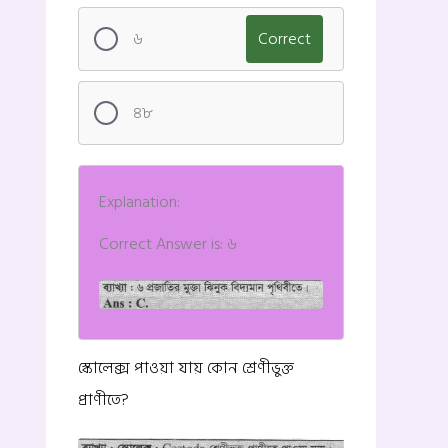
৬
Correct
৪৮
Explanation:
Correct Answer is: ৬
স্কোলেক্স পাওয়া যায় কোন শ্রেণীভুক্ত
প্রাণীতে?