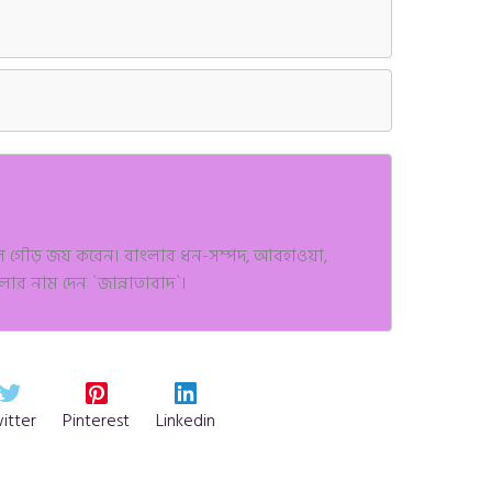
ালে গৌড় জয় করেন। বাংলার ধন-সম্পদ, আবহাওয়া,
াংলার নাম দেন `জান্নাতাবাদ`।
itter
Pinterest
Linkedin