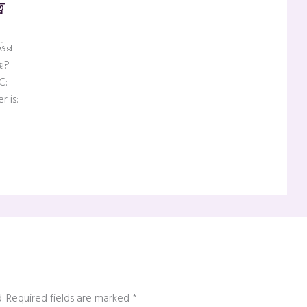
ব
ন্ন
ছে?
C:
r is:
.
Required fields are marked
*