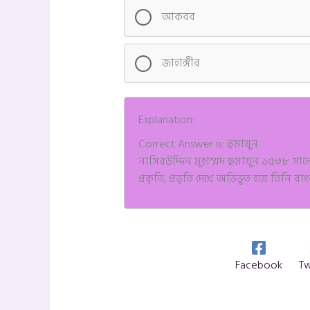
আকবর
জাহাঙ্গীর
Explanation:
Correct Answer is: হুমায়ুন
নাসিরউদ্দিন মুহাম্মদ হুমায়ুন ১৫৩৮ স
প্রকৃতি, প্রভৃতি দেখে অভিভূত হয়ে তিনি ব
Facebook
Tw