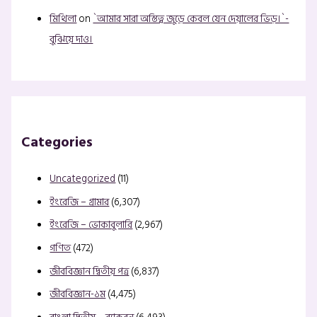
মিথিলা
on
`আমার সারা অস্তিত্ব জুড়ে কেবল যেন দেয়ালের ভিড়।`-
বুঝিয়ে দাও।
Categories
Uncategorized
(11)
ইংরেজি – গ্রামার
(6,307)
ইংরেজি – ভোকাবুলারি
(2,967)
গণিত
(472)
জীববিজ্ঞান দ্বিতীয় পত্র
(6,837)
জীববিজ্ঞান-১ম
(4,475)