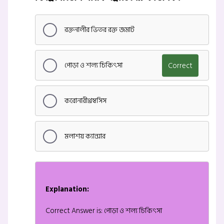
রক্তনালীর ভিতর রক্ত জমাট
পোড়া ও শল্য চিকিৎসা
Correct
করোনারীথ্রম্বসিস
মলাশয় ক্যান্সার
Explanation:
Correct Answer is: পোড়া ও শল্য চিকিৎসা