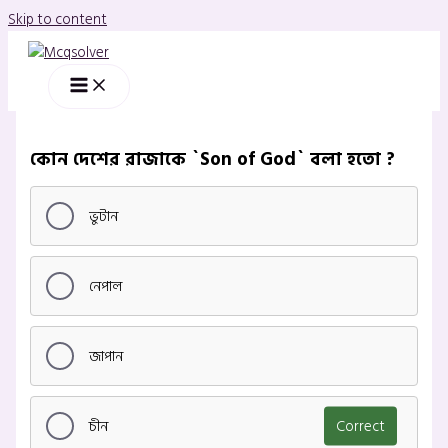
Skip to content
কোন দেশের রাজাকে `Son of God` বলা হতো ?
ভুটান
নেপাল
জাপান
চীন
Correct