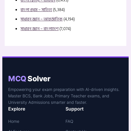
বাংলা দ্বিতীয় – ব্যাকরন
(6,493)
বাংলা প্রথম – সাহিত্য
(5,384)
সাধারন জ্ঞান – আন্তর্জাতিক
(4,194)
সাধারন জ্ঞান – বাংলাদেশ
(7,074)
MCQ
Solver
Empowering your exam preparation with AI-driven insights.
Master BCS, Bank Jobs, Primary Teacher exams, and
University Admissions smarter and faster.
Explore
Support
Home
FAQ