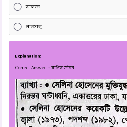
আত্মজা
লালসালু
Explanation:
Correct Answer is: যাপিত জীবন