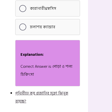
করোনারীথ্রম্বসিস
মলাশয় ক্যান্সার
Explanation:
Correct Answer is: পোড়া ও শল্য
চিকিৎসা
পৃথিবীতে কয় প্রজাতির মুক্তা ঝিনুক
রয়েছে?