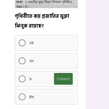
পৃথিবীতে কয় প্রজাতির মুক্তা
ঝিনুক রয়েছে?
১৪
২৮
৬
Correct
৪৮