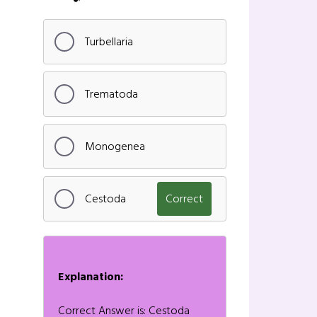
Turbellaria
Trematoda
Monogenea
Cestoda
Correct
Explanation:
Correct Answer is: Cestoda