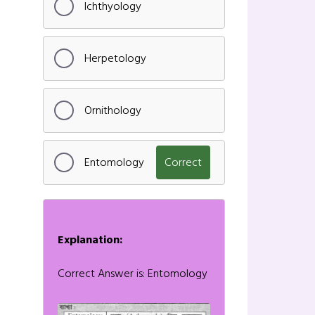
Ichthyology
Herpetology
Ornithology
Entomology
Correct
Explanation:
Correct Answer is: Entomology