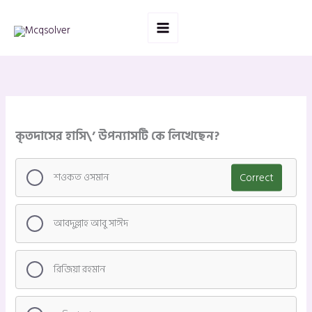
Skip
to
content
কৃতদাসের হাসি\’ উপন্যাসটি কে লিখেছেন?
শওকত ওসমান
Correct
আবদুল্লাহ আবু সাঈদ
রিজিয়া রহমান