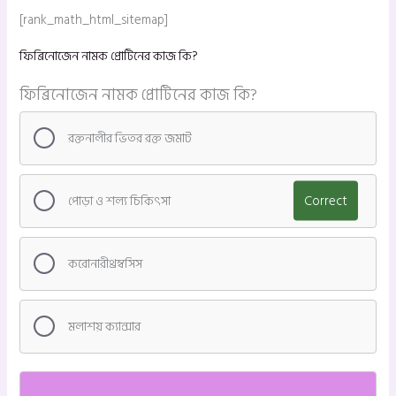
[rank_math_html_sitemap]
ফিব্রিনোজেন নামক প্রোটিনের কাজ কি?
ফিব্রিনোজেন নামক প্রোটিনের কাজ কি?
রক্তনালীর ভিতর রক্ত জমাট
পোড়া ও শল্য চিকিৎসা
Correct
করোনারীথ্রম্বসিস
মলাশয় ক্যান্সার