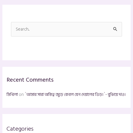
S
e
a
r
c
h
Recent Comments
f
o
মিথিলা
on
`আমার সারা অস্তিত্ব জুড়ে কেবল যেন দেয়ালের ভিড়।`- বুঝিয়ে দাও।
r
:
Categories