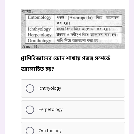
প্রাণিবিজ্ঞানের কোন শাখায় পতঙ্গ সম্পর্কে
আলোচিত হয়?
Ichthyology
Herpetology
Ornithology