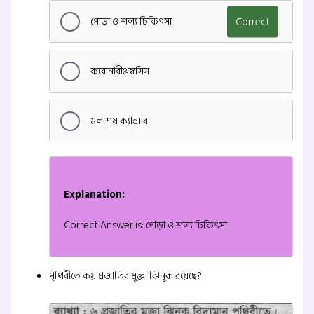
পোড়া ও শল্য চিকিৎসা
Correct
করোনারীথ্রম্বসিস
মলাশয় ক্যান্সার
Explanation:
Correct Answer is: পোড়া ও শল্য চিকিৎসা
পৃথিবীতে কয় প্রজাতির মুক্তা ঝিনুক রয়েছে?