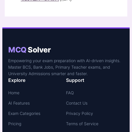
MCQ
Solver
Empowering your exam preparation with AI-driven insights.
Master BCS, Bank Jobs, Primary Teacher exams, and
University Admissions smarter and faster.
Explore
Support
Home
FAQ
AI Features
Contact Us
Exam Categories
Privacy Policy
Pricing
Terms of Service