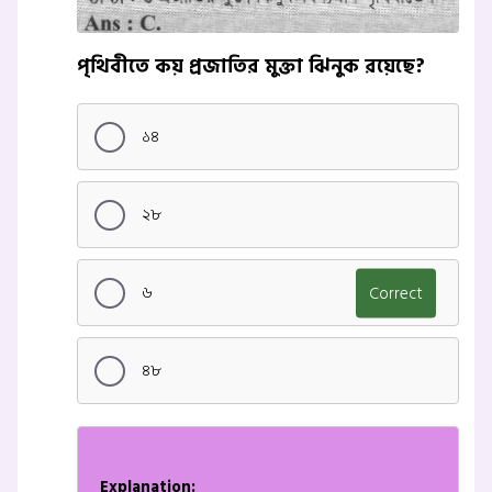
পৃথিবীতে কয় প্রজাতির মুক্তা ঝিনুক রয়েছে?
১৪
২৮
৬
Correct
৪৮
Explanation: