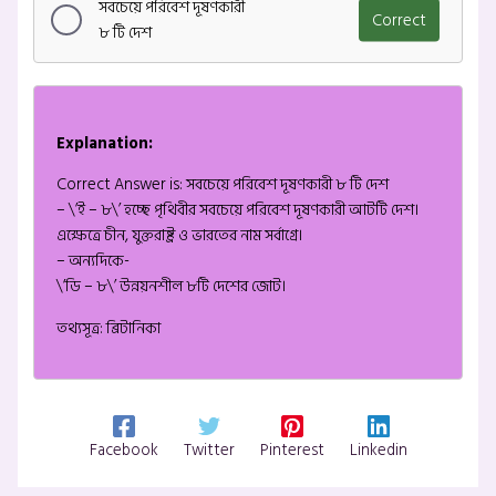
সবচেয়ে পরিবেশ দূষণকারী
Correct
৮ টি দেশ
Explanation:
Correct Answer is: সবচেয়ে পরিবেশ দূষণকারী ৮ টি দেশ
– \’ই – ৮\’ হচ্ছে পৃথিবীর সবচেয়ে পরিবেশ দূষণকারী আটটি দেশ।
এক্ষেত্রে চীন, যুক্তরাষ্ট্র ও ভারতের নাম সর্বাগ্রে।
– অন্যদিকে-
\’ডি – ৮\’ উন্নয়নশীল ৮টি দেশের জোট।
তথ্যসূত্র: ব্রিটানিকা
Facebook
Twitter
Pinterest
Linkedin