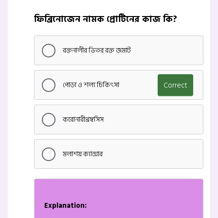
ফিব্রিনোজেন নামক প্রোটিনের কাজ কি?
রক্তনালীর ভিতর রক্ত জমাট
পোড়া ও শল্য চিকিৎসা
Correct
করোনারীথ্রম্বসিস
মলাশয় ক্যান্সার
Explanation: