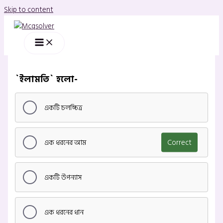
Skip to content
`ইলামতি` হলো-
একটি চলচ্চিত্র
এক ধরনের আম
Correct
একটি উপন্যাস
এক ধরনের ধান