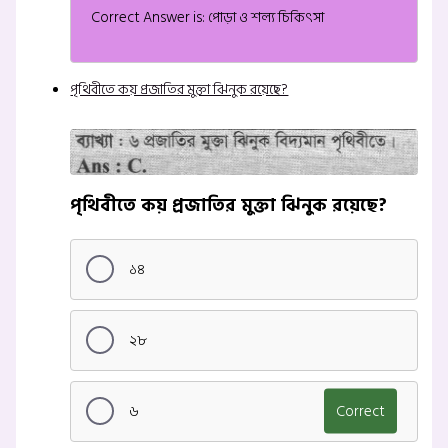
Correct Answer is: পোড়া ও শল্য চিকিৎসা
পৃথিবীতে কয় প্রজাতির মুক্তা ঝিনুক রয়েছে?
পৃথিবীতে কয় প্রজাতির মুক্তা ঝিনুক রয়েছে?
১৪
২৮
৬
Correct