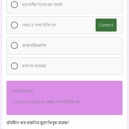
রক্তনালীর ভিতর রক্ত জমাট
পোড়া ও শল্য চিকিৎসা
Correct
করোনারীথ্রম্বসিস
মলাশয় ক্যান্সার
Explanation:
Correct Answer is: পোড়া ও শল্য চিকিৎসা
পৃথিবীতে কয় প্রজাতির মুক্তা ঝিনুক রয়েছে?