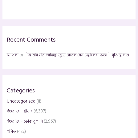
a
r
c
h
Recent Comments
f
o
মিথিলা
on
`আমার সারা অস্তিত্ব জুড়ে কেবল যেন দেয়ালের ভিড়।`- বুঝিয়ে দাও।
r
:
Categories
Uncategorized
(11)
ইংরেজি – গ্রামার
(6,307)
ইংরেজি – ভোকাবুলারি
(2,967)
গণিত
(472)