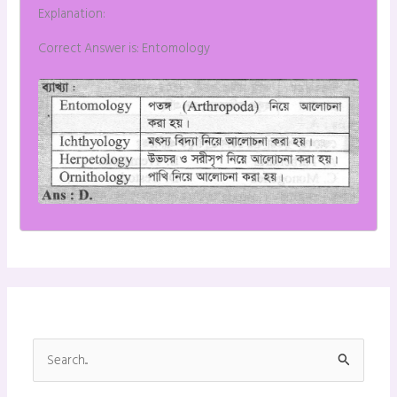
Explanation:
Correct Answer is: Entomology
S
e