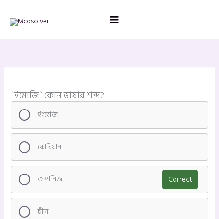
Skip
to
content
`ইমোজি` কোন ভাষার শব্দ?
ইংরেজি
কোরিয়ান
জাপানিজ
Correct
চীনা