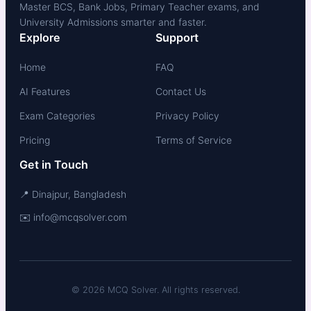
Master BCS, Bank Jobs, Primary Teacher exams, and
University Admissions smarter and faster.
Explore
Support
Home
FAQ
AI Features
Contact Us
Exam Categories
Privacy Policy
Pricing
Terms of Service
Get in Touch
📍 Dinajpur, Bangladesh
✉️ info@mcqsolver.com
© 2026 MCQ Solver. All rights reserved.