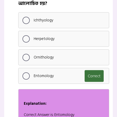
আলোচিত হয়?
Ichthyology
Herpetology
Ornithology
Entomology
Correct
Explanation:
Correct Answer is: Entomology