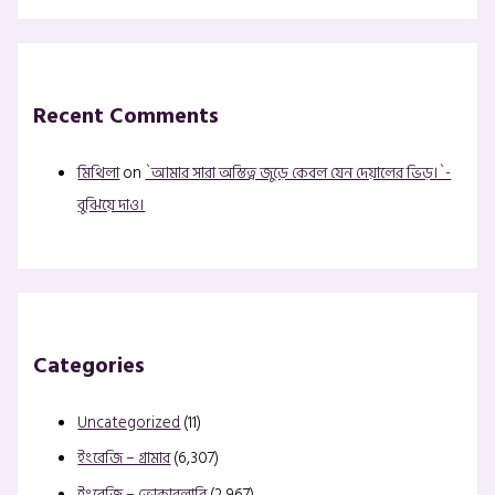
Recent Comments
মিথিলা
on
`আমার সারা অস্তিত্ব জুড়ে কেবল যেন দেয়ালের ভিড়।`-
বুঝিয়ে দাও।
Categories
Uncategorized
(11)
ইংরেজি – গ্রামার
(6,307)
ইংরেজি – ভোকাবুলারি
(2,967)