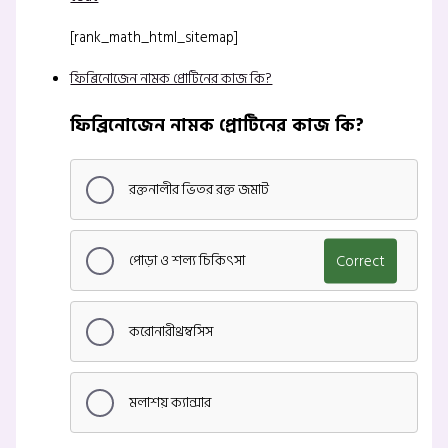
[rank_math_html_sitemap]
ফিব্রিনোজেন নামক প্রোটিনের কাজ কি?
ফিব্রিনোজেন নামক প্রোটিনের কাজ কি?
রক্তনালীর ভিতর রক্ত জমাট
পোড়া ও শল্য চিকিৎসা
Correct
করোনারীথ্রম্বসিস
মলাশয় ক্যান্সার