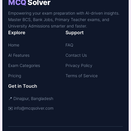
MCQ
Solver
Empowering your exam preparation with AI-driven insights.
Master BCS, Bank Jobs, Primary Teacher exams, and
University Admissions smarter and faster.
Explore
Support
Home
FAQ
AI Features
Contact Us
Exam Categories
Privacy Policy
Pricing
Terms of Service
Get in Touch
📍 Dinajpur, Bangladesh
✉️ info@mcqsolver.com