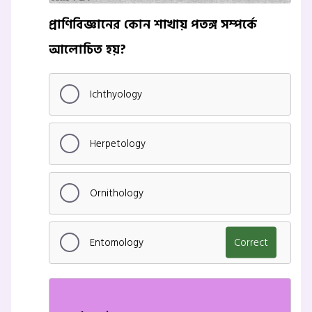
প্রাণিবিজ্ঞানের কোন শাখায় পতঙ্গ সম্পর্কে
আলোচিত হয়?
Ichthyology
Herpetology
Ornithology
Entomology
Correct