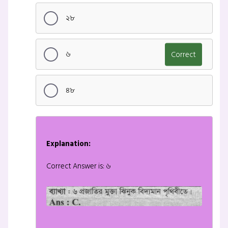
২৮
৬
Correct
৪৮
Explanation:
Correct Answer is: ৬