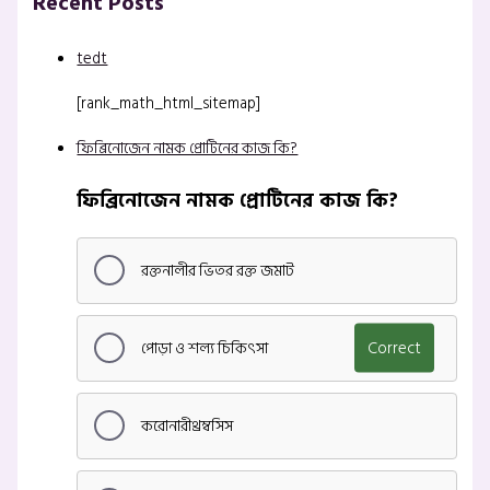
Recent Posts
tedt
[rank_math_html_sitemap]
ফিব্রিনোজেন নামক প্রোটিনের কাজ কি?
ফিব্রিনোজেন নামক প্রোটিনের কাজ কি?
রক্তনালীর ভিতর রক্ত জমাট
পোড়া ও শল্য চিকিৎসা
Correct
করোনারীথ্রম্বসিস