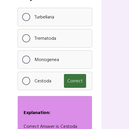
Turbellaria
Trematoda
Monogenea
Cestoda
Correct
Explanation:
Correct Answer is: Cestoda