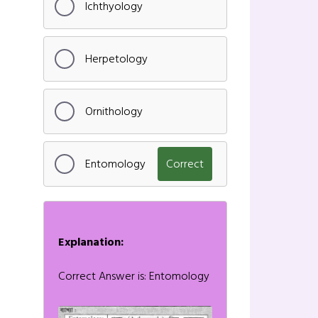
Ichthyology
Herpetology
Ornithology
Entomology
Correct
Explanation:
Correct Answer is: Entomology