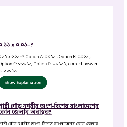
০.১১ x ০.০১=?
০.১১ x ০.০১=? Option A: ০.০১১ , Option B: ০.০০১ ,
Option C: ০.০০১১, Option D: ০.০১১১, correct answer
is: ০.০০১১
Show Explaination
প্রাচী গৌড় নগরীর অংশ-বিশেষ বাংলাদেশের
কোন জেলায় অবস্থিত?
প্রাচী গৌড় নগরীর অংশ-বিশেষ বাংলাদেশের কোন জেলায়