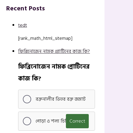
Recent Posts
tedt
[rank_math_html_sitemap]
ফিব্রিনোজেন নামক প্রোটিনের কাজ কি?
ফিব্রিনোজেন নামক প্রোটিনের
কাজ কি?
রক্তনালীর ভিতর রক্ত জমাট
পোড়া ও শল্য চিকিৎসা
Correct