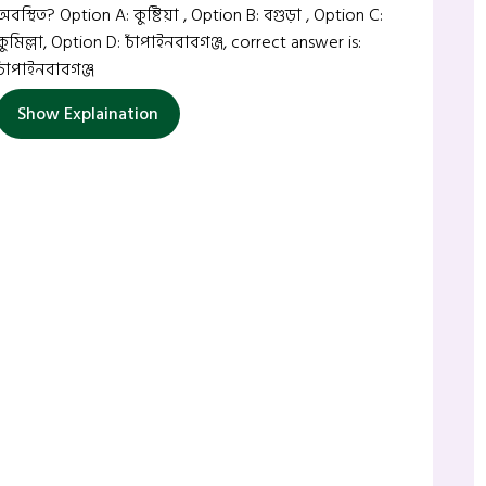
অবস্থিত? Option A: কুষ্টিয়া , Option B: বগুড়া , Option C:
কুমিল্লা, Option D: চাঁপাইনবাবগঞ্জ, correct answer is:
চাঁপাইনবাবগঞ্জ
Show Explaination