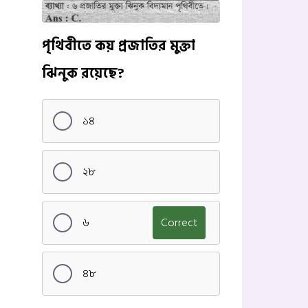
পৃথিবীতে কয় প্রজাতির মুক্তা
ঝিনুক রয়েছে?
১৪
২৮
৬
Correct
৪৮