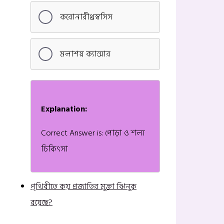
করোনারীথ্রম্বসিস
মলাশয় ক্যান্সার
Explanation:
Correct Answer is: পোড়া ও শল্য
চিকিৎসা
পৃথিবীতে কয় প্রজাতির মুক্তা ঝিনুক
রয়েছে?