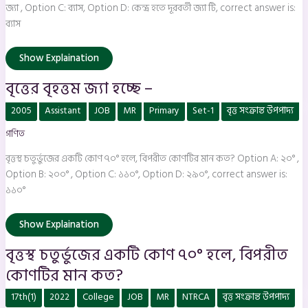
জ্যা , Option C: ব্যাস, Option D: কেন্দ্র হতে দূরবর্তী জ্যা টি, correct answer is:
ব্যাস
Show Explaination
বৃত্তের বৃহত্তম জ্যা হচ্ছে –
বৃত্তস্থ
2005
Assistant
JOB
MR
Primary
Set-1
বৃত্ত সংক্রান্ত উপপাদ্য
চতুর্ভুজের
একটি
গণিত
কোণ
৭০°
হলে,
বৃত্তস্থ চতুর্ভুজের একটি কোণ ৭০° হলে, বিপরীত কোণটির মান কত? Option A: ২০° ,
বিপরীত
কোণটির
Option B: ২০০° , Option C: ১১০°, Option D: ২৯০°, correct answer is:
মান
১১০°
কত?
Show Explaination
বৃত্তস্থ চতুর্ভুজের একটি কোণ ৭০° হলে, বিপরীত
কোণটির মান কত?
একটি
17th(1)
2022
College
JOB
MR
NTRCA
বৃত্ত সংক্রান্ত উপপাদ্য
বৃত্তের