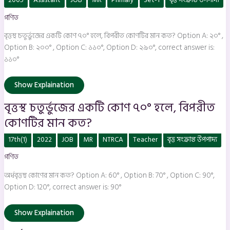
চতুর্ভুজের
একটি
গণিত
কোণ
৭০°
হলে,
বৃত্তস্থ চতুর্ভুজের একটি কোণ ৭০° হলে, বিপরীত কোণটির মান কত? Option A: ২০° ,
বিপরীত
কোণটির
Option B: ২০০° , Option C: ১১০°, Option D: ২৯০°, correct answer is:
মান
১১০°
কত?
Show Explaination
বৃত্তস্থ চতুর্ভুজের একটি কোণ ৭০° হলে, বিপরীত
কোণটির মান কত?
অর্ধবৃত্তস্থ
17th(1)
2022
JOB
MR
NTRCA
Teacher
বৃত্ত সংক্রান্ত উপপাদ্য
কোণের
মান
গণিত
কত?
অর্ধবৃত্তস্থ কোণের মান কত? Option A: 60° , Option B: 70° , Option C: 90°,
Option D: 120°, correct answer is: 90°
Show Explaination