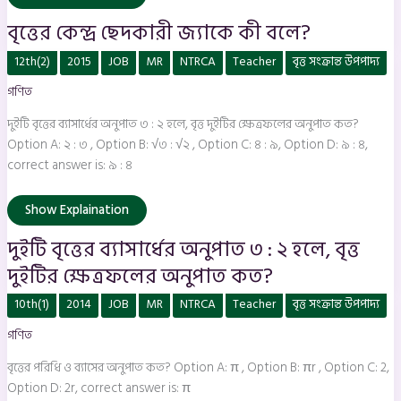
বৃত্তের কেন্দ্র ছেদকারী জ্যাকে কী বলে?
দুইটি
12th(2)
2015
JOB
MR
NTRCA
Teacher
বৃত্ত সংক্রান্ত উপপাদ্য
বৃত্তের
ব্যাসার্ধের
গণিত
অনুপাত
৩
:
দুইটি বৃত্তের ব্যাসার্ধের অনুপাত ৩ : ২ হলে, বৃত্ত দুইটির ক্ষেত্রফলের অনুপাত কত?
২
হলে,
Option A: ২ : ৩ , Option B: √৩ : √২ , Option C: ৪ : ৯, Option D: ৯ : ৪,
বৃত্ত
correct answer is: ৯ : ৪
দুইটির
ক্ষেত্রফলের
অনুপাত
কত?
Show Explaination
দুইটি বৃত্তের ব্যাসার্ধের অনুপাত ৩ : ২ হলে, বৃত্ত
দুইটির ক্ষেত্রফলের অনুপাত কত?
বৃত্তের
10th(1)
2014
JOB
MR
NTRCA
Teacher
বৃত্ত সংক্রান্ত উপপাদ্য
পরিধি
ও
গণিত
ব্যাসের
অনুপাত
কত?
বৃত্তের পরিধি ও ব্যাসের অনুপাত কত? Option A: π , Option B: πr , Option C: 2,
Option D: 2r, correct answer is: π