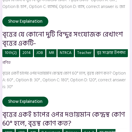
একটি-
Option B: চাপ , Option C: ব্যাসার্ধ, Option D: ব্যাস, correct answer is: জ্যা
Show Explaination
বৃত্তের যে কোনো দুটি বিন্দুর সংযোজক রেখাংশ
বৃত্তের একটি-
বৃত্তের
10th(2)
2014
JOB
MR
NTRCA
Teacher
বৃত্ত সংক্রান্ত উপপাদ্য
একই
চাপের
গণিত
ওপর
দণ্ডায়মান
কেন্দ্রস্থ
বৃত্তের একই চাপের ওপর দণ্ডায়মান কেন্দ্রস্থ কোণ 60° হলে, বৃত্তস্থ কোণ কত? Option
কোণ
60°
A: 60° , Option B: 30° , Option C: 180°, Option D: 120°, correct answer
হলে,
is: 30°
বৃত্তস্থ
কোণ
কত?
Show Explaination
বৃত্তের একই চাপের ওপর দণ্ডায়মান কেন্দ্রস্থ কোণ
60° হলে, বৃত্তস্থ কোণ কত?
বৃত্তস্থ