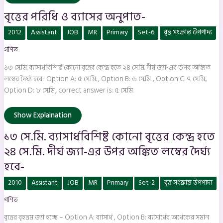
বৃত্তের পরিধি ও ব্যাসের অনুপাত-
১৩
2012
Assistant
JOB
MR
Primary
Set-6
বৃত্ত সংক্রান্ত উপপাদ্য
সে.মি.
ব্যাসার্ধবিশিষ্ট
গণিত
কোনো
বৃত্তের
কেন্দ্র
১৩ সে.মি. ব্যাসার্ধবিশিষ্ট কোনো বৃত্তের কেন্দ্র হতে ২৪ সে.মি. দীর্ঘ জ্যা-এর উপর অঙ্কিত
হতে
২৪
লম্বের দৈর্ঘ্য হবে- Option A: ৫ সে.মি. , Option B: ৬ সে.মি. , Option C: ৭ সে.মি.,
সে.মি.
Option D: ৮ সে.মি., correct answer is: ৫ সে.মি.
দীর্ঘ
জ্যা-
এর
উপর
Show Explaination
অঙ্কিত
লম্বের
১৩ সে.মি. ব্যাসার্ধবিশিষ্ট কোনো বৃত্তের কেন্দ্র হতে
দৈর্ঘ্য
হবে-
২৪ সে.মি. দীর্ঘ জ্যা-এর উপর অঙ্কিত লম্বের দৈর্ঘ্য
হবে-
বৃত্তের
2010
Assistant
JOB
MR
Primary
Set-2
বৃত্ত সংক্রান্ত উপপাদ্য
বৃহত্তম
জ্যা
গণিত
হচ্ছে
–
বৃত্তের বৃহত্তম জ্যা হচ্ছে – Option A: ব্যাসার্ধ , Option B: ব্যাসার্ধের অর্ধেকের সমান