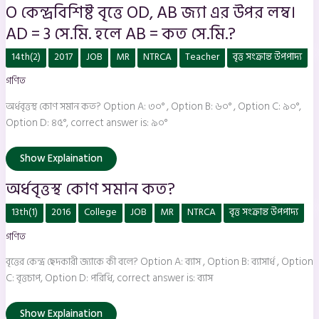
O কেন্দ্রবিশিষ্ট বৃত্তে OD, AB জ্যা এর উপর লম্ব।
=
কত
সে.মি.?
AD = 3 সে.মি. হলে AB = কত সে.মি.?
অর্ধবৃত্তস্থ
14th(2)
2017
JOB
MR
NTRCA
Teacher
বৃত্ত সংক্রান্ত উপপাদ্য
কোণ
সমান
গণিত
কত?
অর্ধবৃত্তস্থ কোণ সমান কত? Option A: ৩০° , Option B: ৬০° , Option C: ৯০°,
Option D: ৪৫°, correct answer is: ৯০°
Show Explaination
অর্ধবৃত্তস্থ কোণ সমান কত?
বৃত্তের
13th(1)
2016
College
JOB
MR
NTRCA
বৃত্ত সংক্রান্ত উপপাদ্য
কেন্দ্র
ছেদকারী
গণিত
জ্যাকে
কী
বলে?
বৃত্তের কেন্দ্র ছেদকারী জ্যাকে কী বলে? Option A: ব্যাস , Option B: ব্যাসার্ধ , Option
C: বৃত্তচাপ, Option D: পরিধি, correct answer is: ব্যাস
Show Explaination