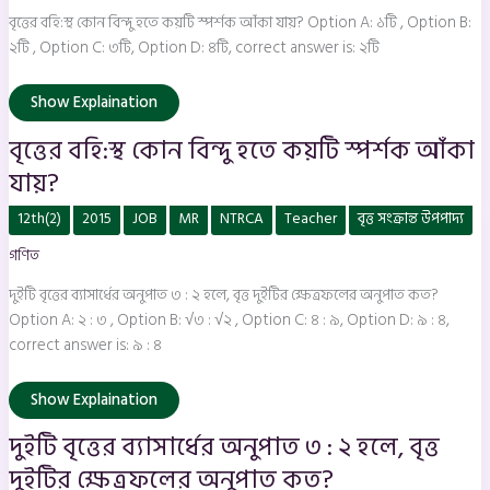
হতে
কয়টি
বৃত্তের বহি:স্থ কোন বিন্দু হতে কয়টি স্পর্শক আঁকা যায়? Option A: ১টি , Option B:
স্পর্শক
আঁকা
২টি , Option C: ৩টি, Option D: ৪টি, correct answer is: ২টি
যায়?
Show Explaination
বৃত্তের বহি:স্থ কোন বিন্দু হতে কয়টি স্পর্শক আঁকা
যায়?
দুইটি
12th(2)
2015
JOB
MR
NTRCA
Teacher
বৃত্ত সংক্রান্ত উপপাদ্য
বৃত্তের
ব্যাসার্ধের
গণিত
অনুপাত
৩
:
দুইটি বৃত্তের ব্যাসার্ধের অনুপাত ৩ : ২ হলে, বৃত্ত দুইটির ক্ষেত্রফলের অনুপাত কত?
২
হলে,
Option A: ২ : ৩ , Option B: √৩ : √২ , Option C: ৪ : ৯, Option D: ৯ : ৪,
বৃত্ত
correct answer is: ৯ : ৪
দুইটির
ক্ষেত্রফলের
অনুপাত
কত?
Show Explaination
দুইটি বৃত্তের ব্যাসার্ধের অনুপাত ৩ : ২ হলে, বৃত্ত
দুইটির ক্ষেত্রফলের অনুপাত কত?