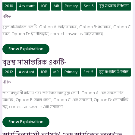
বৃত্তস্থ
2010
Assistant
JOB
MR
Primary
Set-5
বৃত্ত সংক্রান্ত উপপাদ্য
সামান্তরিক
একটি-
গণিত
বৃত্তস্থ সামান্তরিক একটি- Option A: আয়তক্ষেত্র , Option B: বর্গক্ষেত্র , Option C:
রম্বস, Option D: ট্রাপিজিয়াম, correct answer is: আয়তক্ষেত্র
Show Explaination
বৃত্তস্থ সামান্তরিক একটি-
স্পর্শবিন্দুগামী
2012
Assistant
JOB
MR
Primary
Set-5
বৃত্ত সংক্রান্ত উপপাদ্য
ব্যাসার্ধ
এবং
গণিত
স্পর্শকের
অন্তর্ভুক্ত
কোণ-
স্পর্শবিন্দুগামী ব্যাসার্ধ এবং স্পর্শকের অন্তর্ভুক্ত কোণ- Option A: এক সমকোণের
অর্ধেক , Option B: সরল কোণ , Option C: এক সমকোণ, Option D: কোনোটিই
নয়, correct answer is: এক সমকোণ
Show Explaination