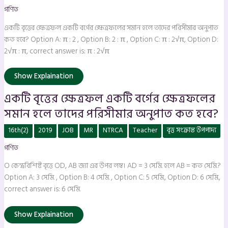
ক্ষেত্রফল
গণিত
একটি
বর্গের
ক্ষেত্রফলের
একটি বৃত্তের ক্ষেত্রফল একটি বর্গের ক্ষেত্রফলের সমান হলে তাদের পরিসীমার অনুপাত
সমান
হলে
কত হবে? Option A: π : 2 , Option B: 2 : π , Option C: π : 2√π, Option D:
তাদের
2√π : π, correct answer is: π : 2√π
পরিসীমার
অনুপাত
কত
হবে?
Show Explaination
একটি বৃত্তের ক্ষেত্রফল একটি বর্গের ক্ষেত্রফলের
সমান হলে তাদের পরিসীমার অনুপাত কত হবে?
O
16th(2)
2019
JOB
MR
NTRCA
Teacher
বৃত্ত সংক্রান্ত উপপাদ্য
কেন্দ্রবিশিষ্ট
বৃত্তে
গণিত
OD,
AB
জ্যা
O কেন্দ্রবিশিষ্ট বৃত্তে OD, AB জ্যা এর উপর লম্ব। AD = 3 সে.মি. হলে AB = কত সে.মি.?
এর
উপর
Option A: 3 সে.মি. , Option B: 4 সে.মি. , Option C: 5 সে.মি., Option D: 6 সে.মি.,
লম্ব।
correct answer is: 6 সে.মি.
AD
=
3
সে.মি.
Show Explaination
হলে
AB