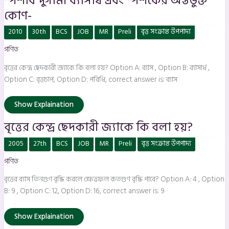
স্পর্শবিন্দুগামী ব্যাসার্ধ এবং স্পর্শকের অন্তর্ভুক্ত
কোণ-
বৃত্তের
2010
30th
BCS
JOB
MR
Preli
বৃত্ত সংক্রান্ত উপপাদ্য
কেন্দ্র
ছেদকারী
গণিত
জ্যাকে
কি
বলা
বৃত্তের কেন্দ্র ছেদকারী জ্যাকে কি বলা হয়? Option A: ব্যাস , Option B: ব্যাসার্ধ ,
হয়?
Option C: বৃত্তচাপ, Option D: পরিধি, correct answer is: ব্যাস
Show Explaination
বৃত্তের কেন্দ্র ছেদকারী জ্যাকে কি বলা হয়?
বৃত্তের
2005
27th
BCS
JOB
MR
Preli
বৃত্ত সংক্রান্ত উপপাদ্য
ব্যাস
তিনগুণ
গণিত
বৃদ্ধি
করলে
ক্ষেত্রফল
বৃত্তের ব্যাস তিনগুণ বৃদ্ধি করলে ক্ষেত্রফল কতগুণ বৃদ্ধি পাবে? Option A: 4 , Option
কতগুণ
বৃদ্ধি
B: 9 , Option C: 12, Option D: 16, correct answer is: 9
পাবে?
Show Explaination