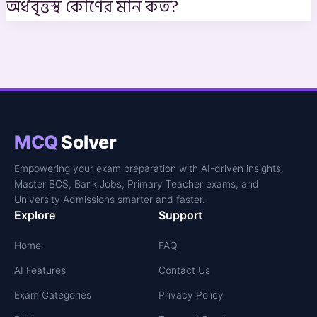
অর্ধবৃত্তস্থ কোণের মান কত?
MCQ
Solver
Empowering your exam preparation with AI-driven insights.
Master BCS, Bank Jobs, Primary Teacher exams, and
University Admissions smarter and faster.
Explore
Support
Home
FAQ
AI Features
Contact Us
Exam Categories
Privacy Policy