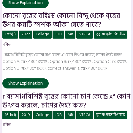
পারে?
Show Explaination
কোনো বৃত্তের বহিঃস্থ কোনো বিন্দু থেকে বৃত্তের
উপর কয়টি স্পর্শক আঁকা যেতে পারে?
r
17th(1)
2022
College
JOB
MR
NTRCA
বৃত্ত সংক্রান্ত উপপাদ্য
ব্যাসার্ধবিশিষ্ট
বৃত্তের
গণিত
কোনো
চাপ
কেন্দ্রে
r ব্যাসার্ধবিশিষ্ট বৃত্তের কোনো চাপ কেন্দ্রে x° কোণ উৎপন্ন করলে, চাপের দৈর্ঘ্য কত?
x°
কোণ
Option A: πrx/180° একক , Option B: rx/180° একক , Option C: rx একক,
উৎপন্ন
Option D: πx/180° একক, correct answer is: πrx/180° একক
করলে,
চাপের
দৈর্ঘ্য
কত?
Show Explaination
r ব্যাসার্ধবিশিষ্ট বৃত্তের কোনো চাপ কেন্দ্রে x° কোণ
উৎপন্ন করলে, চাপের দৈর্ঘ্য কত?
একক
16th(1)
2019
College
JOB
MR
NTRCA
বৃত্ত সংক্রান্ত উপপাদ্য
ব্যাসার্ধবিশিষ্ট
বৃত্তের
গণিত
ক্ষেত্রফল
কত