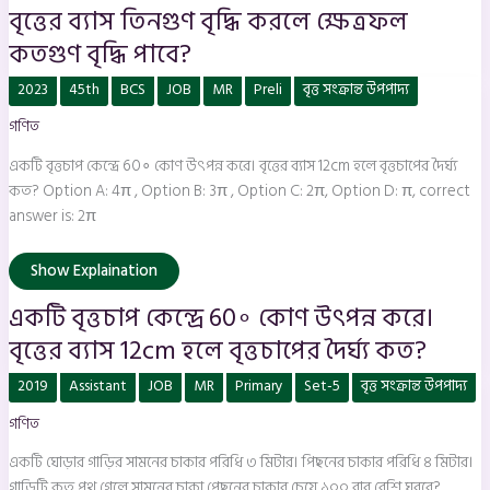
বৃত্তের ব্যাস তিনগুণ বৃদ্ধি করলে ক্ষেত্রফল
কতগুণ বৃদ্ধি পাবে?
একটি
2023
45th
BCS
JOB
MR
Preli
বৃত্ত সংক্রান্ত উপপাদ্য
বৃত্তচাপ
কেন্দ্রে
গণিত
60∘
কোণ
উৎপন্ন
একটি বৃত্তচাপ কেন্দ্রে 60∘ কোণ উৎপন্ন করে। বৃত্তের ব্যাস 12cm হলে বৃত্তচাপের দৈর্ঘ্য
করে।
বৃত্তের
কত? Option A: 4π , Option B: 3π , Option C: 2π, Option D: π, correct
ব্যাস
answer is: 2π
12cm
হলে
বৃত্তচাপের
দৈর্ঘ্য
Show Explaination
কত?
একটি বৃত্তচাপ কেন্দ্রে 60∘ কোণ উৎপন্ন করে।
বৃত্তের ব্যাস 12cm হলে বৃত্তচাপের দৈর্ঘ্য কত?
একটি
2019
Assistant
JOB
MR
Primary
Set-5
বৃত্ত সংক্রান্ত উপপাদ্য
ঘোড়ার
গাড়ির
গণিত
সামনের
চাকার
পরিধি
একটি ঘোড়ার গাড়ির সামনের চাকার পরিধি ৩ মিটার। পিছনের চাকার পরিধি ৪ মিটার।
৩
মিটার।
গাড়িটি কত পথ গেলে সামনের চাকা পেছনের চাকার চেয়ে ১০০ বার বেশি ঘুরবে?