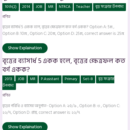
বৃত্তের
10th(2)
2014
JOB
MR
NTRCA
Teacher
বৃত্ত সংক্রান্ত উপপাদ্য
ব্যাসার্ধ
5
গণিত
একক
হলে,
বৃত্তের
বৃত্তের ব্যাসার্ধ 5 একক হলে, বৃত্তের ক্ষেত্রফল কত বর্গ একক? Option A: 5π ,
ক্ষেত্রফল
কত
Option B: 10π , Option C: 20π, Option D: 25π, correct answer is: 25π
বর্গ
একক?
Show Explaination
বৃত্তের ব্যাসার্ধ 5 একক হলে, বৃত্তের ক্ষেত্রফল কত
বর্গ একক?
বৃত্তের
2013
JOB
MR
P.Assistant
Primary
Set-8
বৃত্ত সংক্রান্ত
পরিধি
ও
উপপাদ্য
ব্যাসের
অনুপাত-
গণিত
বৃত্তের পরিধি ও ব্যাসের অনুপাত- Option A: ২৫/৯ , Option B: ৩ , Option C:
২২/৭, Option D: প্রায়, correct answer is: ২২/৭
Show Explaination