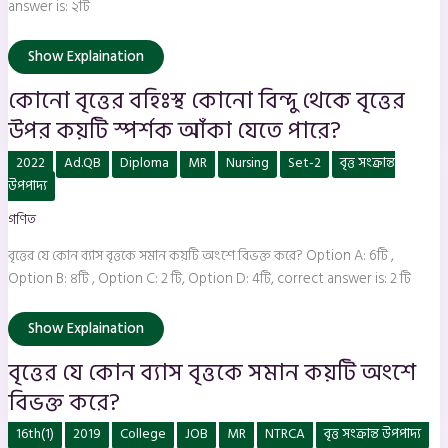
answer is: ২টি
স্পর্শক
আঁকা
যেতে
পারে?
Show Explaination
কোনো বৃত্তের বহিঃস্থ কোনো বিন্দু থেকে বৃত্তের
উপর কয়টি স্পর্শক আঁকা যেতে পারে?
বৃত্তের
2022
Ad.QB
Diploma
MR
Nursing
Set-2
বৃত্ত সংক্রান্ত
যে
কোন
উপপাদ্য
ব্যাস
বৃত্তকে
গণিত
সমান
কয়টি
অংশে
বৃত্তের যে কোন ব্যাস বৃত্তকে সমান কয়টি অংশে বিভক্ত করে? Option A: 6টি ,
বিভক্ত
Option B: ৪টি , Option C: 2 টি, Option D: 4টি, correct answer is: 2 টি
করে?
Show Explaination
বৃত্তের যে কোন ব্যাস বৃত্তকে সমান কয়টি অংশে
বিভক্ত করে?
একক
16th(1)
2019
College
JOB
MR
NTRCA
বৃত্ত সংক্রান্ত উপপাদ্য
ব্যাসার্ধবিশিষ্ট