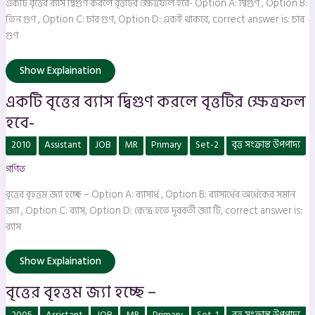
একটি বৃত্তের ব্যাস দ্বিগুণ করলে বৃত্তটির ক্ষেত্রফল হবে- Option A: দ্বিগুণ , Option B:
ক্ষেত্রফল
হবে-
তিন গুণ , Option C: চার গুণ, Option D: একই থাকবে, correct answer is: চার
গুণ
Show Explaination
একটি বৃত্তের ব্যাস দ্বিগুণ করলে বৃত্তটির ক্ষেত্রফল
হবে-
বৃত্তের
2010
Assistant
JOB
MR
Primary
Set-2
বৃত্ত সংক্রান্ত উপপাদ্য
বৃহত্তম
জ্যা
গণিত
হচ্ছে
–
বৃত্তের বৃহত্তম জ্যা হচ্ছে – Option A: ব্যাসার্ধ , Option B: ব্যাসার্ধের অর্ধেকের সমান
জ্যা , Option C: ব্যাস, Option D: কেন্দ্র হতে দূরবর্তী জ্যা টি, correct answer is:
ব্যাস
Show Explaination
বৃত্তের বৃহত্তম জ্যা হচ্ছে –
বৃত্তস্থ
2005
Assistant
JOB
MR
Primary
Set-1
বৃত্ত সংক্রান্ত উপপাদ্য