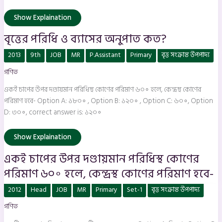
Show Explaination
বৃত্তের পরিধি ও ব্যাসের অনুপাত কত?
একই
2013
9th
JOB
MR
P.Assistant
Primary
বৃত্ত সংক্রান্ত উপপাদ্য
চাপের
উপর
গণিত
দণ্ডায়মান
পরিধিস্থ
কোণের
একই চাপের উপর দণ্ডায়মান পরিধিস্থ কোণের পরিমাণ ৬০∘ হলে, কেন্দ্রস্থ কোণের
পরিমাণ
৬০∘
পরিমাণ হবে- Option A: ১৮০∘ , Option B: ১২০∘ , Option C: ৬০∘, Option
হলে,
D: ৩০∘, correct answer is: ১২০∘
কেন্দ্রস্থ
কোণের
পরিমাণ
হবে-
Show Explaination
একই চাপের উপর দণ্ডায়মান পরিধিস্থ কোণের
পরিমাণ ৬০∘ হলে, কেন্দ্রস্থ কোণের পরিমাণ হবে-
একটি
2012
Head
JOB
MR
Primary
Set-1
বৃত্ত সংক্রান্ত উপপাদ্য
বৃত্তের
ব্যাস
গণিত
দ্বিগুণ
করলে
বৃত্তটির