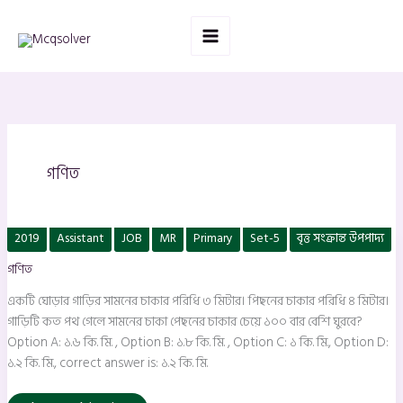
Skip
to
content
গণিত
একটি
2019
Assistant
JOB
MR
Primary
Set-5
বৃত্ত সংক্রান্ত উপপাদ্য
ঘোড়ার
গাড়ির
গণিত
সামনের
চাকার
পরিধি
একটি ঘোড়ার গাড়ির সামনের চাকার পরিধি ৩ মিটার। পিছনের চাকার পরিধি ৪ মিটার।
৩
মিটার।
গাড়িটি কত পথ গেলে সামনের চাকা পেছনের চাকার চেয়ে ১০০ বার বেশি ঘুরবে?
পিছনের
Option A: ১.৬ কি. মি. , Option B: ১.৮ কি. মি. , Option C: ১ কি. মি., Option D:
চাকার
পরিধি
১.২ কি. মি., correct answer is: ১.২ কি. মি.
৪
মিটার।
গাড়িটি