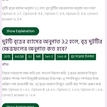
অনুপাত
3:2
হলে,
দুইটি বৃত্তের ব্যাসের অনুপাত 3:2 হলে, বৃত্ত দুইটির ক্ষেত্রফলের অনুপাত কত হবে?
বৃত্ত
দুইটির
Option A: 2:3 , Option B: 9:4 , Option C: 4:9, Option D: 6:4, correct
ক্ষেত্রফলের
answer is: 9:4
অনুপাত
কত
হবে?
Show Explaination
দুইটি বৃত্তের ব্যাসের অনুপাত 3:2 হলে, বৃত্ত দুইটির
ক্ষেত্রফলের অনুপাত কত হবে?
নিচের
2015
Ad.QB
JU
MR
Set-3
Unit-B
বৃত্ত সংক্রান্ত উপপাদ্য
তথ্যগুলো
লক্ষ
গণিত
করি
এবং
সত্যতা
নিচের তথ্যগুলো লক্ষ করি এবং সত্যতা নিরুপন করি- i) বৃত্তের যেকোনো বিন্দুতে
নিরুপন
করি-
অঙ্কিত স্পর্শক স্পর্শ বিন্দুগামী ব্যাসার্ধের উপর লম্ব। ii) স্পর্শবিন্দুতে স্পর্শকের উপর
i)
অঙ্কিত লম্ব কেন্দ্রগামী নয়। iii) বৃত্তের যেকোন বিন্দুতে একটি মাত্র স্পর্শক অঙ্কন করা
বৃত্তের
যেকোনো
যায়। Option A: i ও ii , Option B: i,iii ও ii , Option C: ii ও iii, Option D: i ও iii,
বিন্দুতে
অঙ্কিত
correct answer is: i ও iii
স্পর্শক
স্পর্শ
বিন্দুগামী