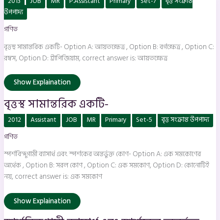
2013
JOB
MR
P.Assistant
Primary
Set-7
বৃত্ত সংক্রান্ত
সামান্তরিক
একটি-
উপপাদ্য
গণিত
বৃত্তস্থ সামান্তরিক একটি- Option A: আয়তক্ষেত্র , Option B: বর্গক্ষেত্র , Option C:
রম্বস, Option D: ট্রাপিজিয়াম, correct answer is: আয়তক্ষেত্র
Show Explaination
বৃত্তস্থ সামান্তরিক একটি-
স্পর্শবিন্দুগামী
2012
Assistant
JOB
MR
Primary
Set-5
বৃত্ত সংক্রান্ত উপপাদ্য
ব্যাসার্ধ
এবং
গণিত
স্পর্শকের
অন্তর্ভুক্ত
কোণ-
স্পর্শবিন্দুগামী ব্যাসার্ধ এবং স্পর্শকের অন্তর্ভুক্ত কোণ- Option A: এক সমকোণের
অর্ধেক , Option B: সরল কোণ , Option C: এক সমকোণ, Option D: কোনোটিই
নয়, correct answer is: এক সমকোণ
Show Explaination