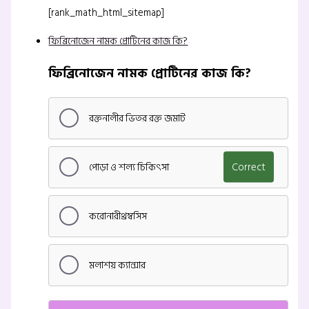
[rank_math_html_sitemap]
ফিব্রিনোজেন নামক প্রোটিনের কাজ কি?
ফিব্রিনোজেন নামক প্রোটিনের কাজ কি?
রক্তনালীর ভিতর রক্ত জমাট
পোড়া ও শল্য চিকিৎসা
Correct
করোনারীথ্রম্বসিস
মলাশয় ক্যান্সার