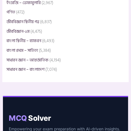
ইংরেজি – ভোকাবুলারি
(2,967)
গণিত
(472)
জীববিজ্ঞান দ্বিতীয় পত্র
(6,837)
জীববিজ্ঞান-১ম
(4,475)
বাংলা দ্বিতীয় – ব্যাকরন
(6,493)
বাংলা প্রথম – সাহিত্য
(5,384)
সাধারন জ্ঞান – আন্তর্জাতিক
(4,194)
সাধারন জ্ঞান – বাংলাদেশ
(7,074)
MCQ
Solver
Empowering your exam preparation with AI-driven insights.