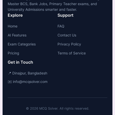
Master BCS, Bank Jobs, Primary Teacher exams, and
University Admissions smarter and faster.
Explore
Support
Home
FAQ
AI Features
Contact Us
Exam Categories
Privacy Policy
Pricing
Terms of Service
Get in Touch
📍 Dinajpur, Bangladesh
✉️ info@mcqsolver.com
© 2026 MCQ Solver. All rights reserved.