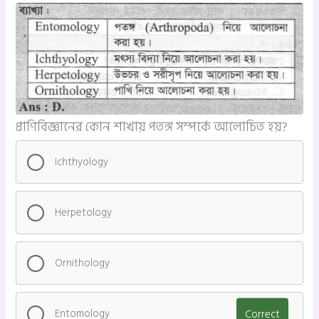
প্রাণিবিজ্ঞানের কোন শাখায় পতঙ্গ সম্পর্কে আলোচিত হয়?
Ichthyology
Herpetology
Ornithology
Entomology
Correct