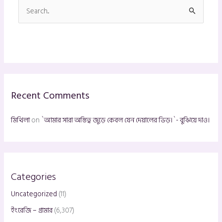
S
e
a
r
c
h
Recent Comments
f
o
মিথিলা
on
`আমার সারা অস্তিত্ব জুড়ে কেবল যেন দেয়ালের ভিড়।`- বুঝিয়ে দাও।
r
:
Categories
Uncategorized
(11)
ইংরেজি – গ্রামার
(6,307)