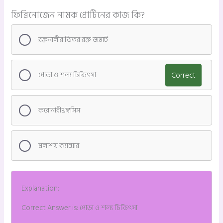
ফিব্রিনোজেন নামক প্রোটিনের কাজ কি?
রক্তনালীর ভিতর রক্ত জমাট
পোড়া ও শল্য চিকিৎসা
Correct
করোনারীথ্রম্বসিস
মলাশয় ক্যান্সার
Explanation:
Correct Answer is: পোড়া ও শল্য চিকিৎসা