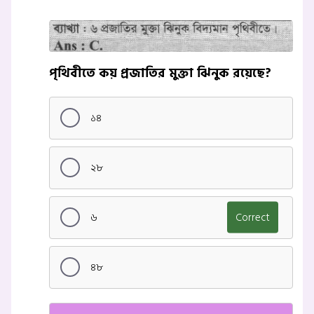
পৃথিবীতে কয় প্রজাতির মুক্তা ঝিনুক রয়েছে?
১৪
২৮
৬
Correct
৪৮