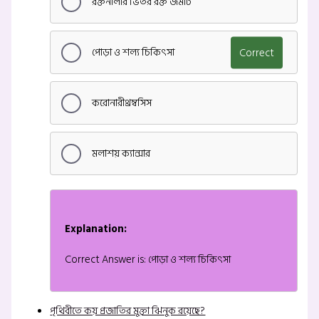
রক্তনালীর ভিতর রক্ত জমাট
পোড়া ও শল্য চিকিৎসা
Correct
করোনারীথ্রম্বসিস
মলাশয় ক্যান্সার
Explanation:
Correct Answer is: পোড়া ও শল্য চিকিৎসা
পৃথিবীতে কয় প্রজাতির মুক্তা ঝিনুক রয়েছে?