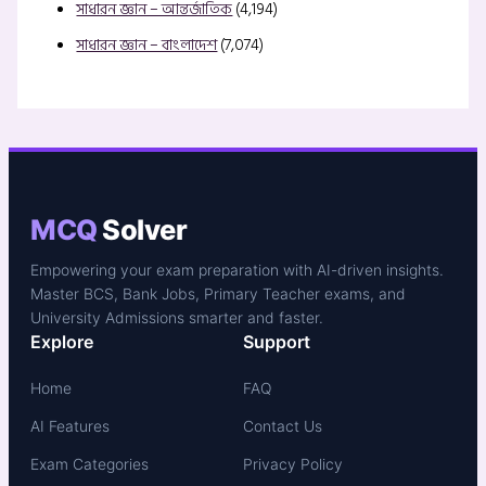
সাধারন জ্ঞান – আন্তর্জাতিক
(4,194)
সাধারন জ্ঞান – বাংলাদেশ
(7,074)
MCQ
Solver
Empowering your exam preparation with AI-driven insights.
Master BCS, Bank Jobs, Primary Teacher exams, and
University Admissions smarter and faster.
Explore
Support
Home
FAQ
AI Features
Contact Us
Exam Categories
Privacy Policy