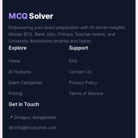
MCQ
Solver
Empowering your exam preparation with AI-driven insights.
Master BCS, Bank Jobs, Primary Teacher exams, and
University Admissions smarter and faster.
Explore
Support
Home
FAQ
AI Features
Contact Us
Exam Categories
Privacy Policy
Pricing
Terms of Service
Get in Touch
📍 Dinajpur, Bangladesh
✉️ info@mcqsolver.com