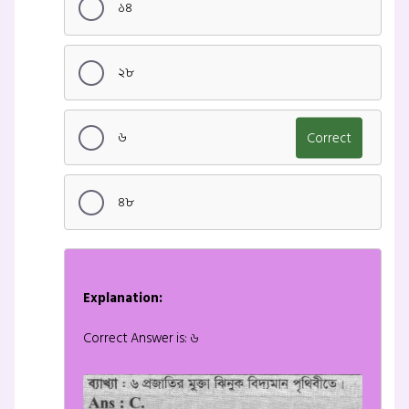
১৪
২৮
৬
Correct
৪৮
Explanation:
Correct Answer is: ৬