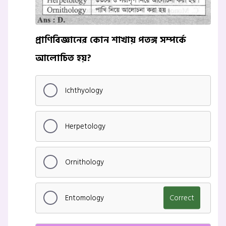
প্রাণিবিজ্ঞানের কোন শাখায় পতঙ্গ সম্পর্কে
আলোচিত হয়?
Ichthyology
Herpetology
Ornithology
Entomology
Correct