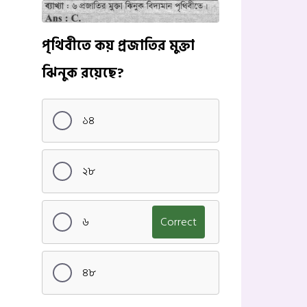
পৃথিবীতে কয় প্রজাতির মুক্তা
ঝিনুক রয়েছে?
১৪
২৮
৬
Correct
৪৮