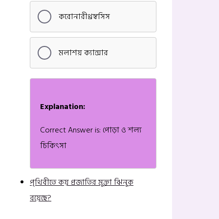
করোনারীথ্রম্বসিস
মলাশয় ক্যান্সার
Explanation:
Correct Answer is: পোড়া ও শল্য
চিকিৎসা
পৃথিবীতে কয় প্রজাতির মুক্তা ঝিনুক
রয়েছে?