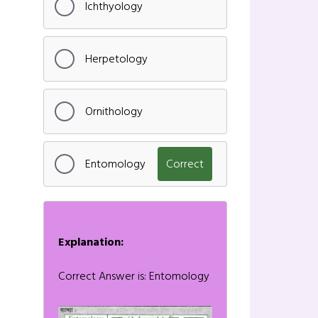
Ichthyology
Herpetology
Ornithology
Entomology
Correct
Explanation:
Correct Answer is: Entomology