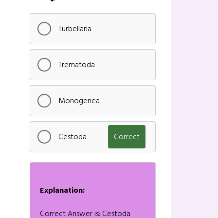
Turbellaria
Trematoda
Monogenea
Cestoda
Correct
Explanation:
Correct Answer is: Cestoda