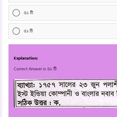
৫১ টি
৫২ টি
Explanation:
Correct Answer is: ৫১ টি