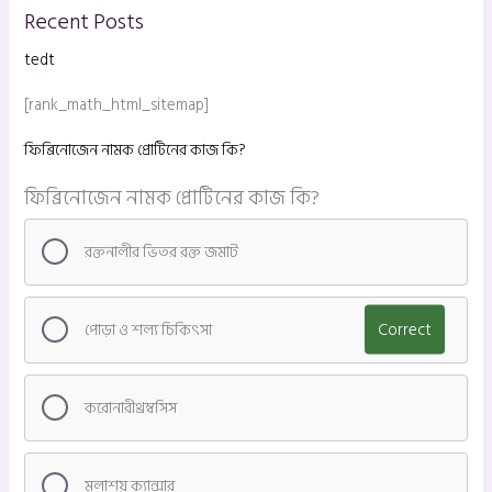
Recent Posts
tedt
[rank_math_html_sitemap]
ফিব্রিনোজেন নামক প্রোটিনের কাজ কি?
ফিব্রিনোজেন নামক প্রোটিনের কাজ কি?
রক্তনালীর ভিতর রক্ত জমাট
পোড়া ও শল্য চিকিৎসা
Correct
করোনারীথ্রম্বসিস
মলাশয় ক্যান্সার