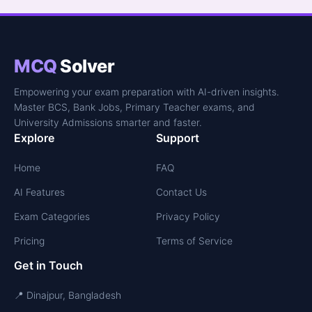
MCQ
Solver
Empowering your exam preparation with AI-driven insights.
Master BCS, Bank Jobs, Primary Teacher exams, and
University Admissions smarter and faster.
Explore
Support
Home
FAQ
AI Features
Contact Us
Exam Categories
Privacy Policy
Pricing
Terms of Service
Get in Touch
📍 Dinajpur, Bangladesh