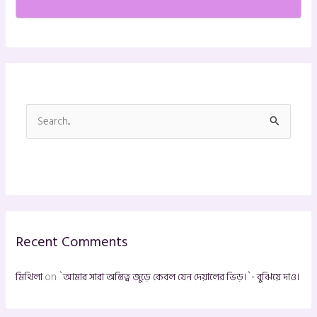
S
e
a
r
c
h
Recent Comments
f
o
মিথিলা
on
`আমার সারা অস্তিত্ব জুড়ে কেবল যেন দেয়ালের ভিড়।`- বুঝিয়ে দাও।
r
: