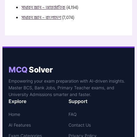
সাধারন জ্ঞান – আন্তর্জাতিক
(4,194)
সাধারন জ্ঞান – বাংলাদেশ
(7,074)
MCQ
Solver
Empowering your exam preparation with AI-driven insights.
Master BCS, Bank Jobs, Primary Teacher exams, and
University Admissions smarter and faster.
Explore
Support
Home
FAQ
AI Features
Contact Us
Exam Categories
Privacy Policy