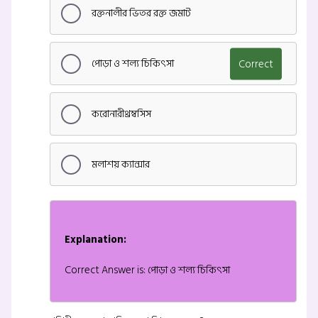
রক্তনালীর ভিতর রক্ত জমাট
পোড়া ও শল্য চিকিৎসা
Correct
করোনারীথ্রম্বসিস
মলাশয় ক্যান্সার
Explanation:
Correct Answer is: পোড়া ও শল্য চিকিৎসা