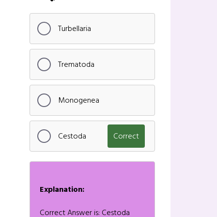
Turbellaria
Trematoda
Monogenea
Cestoda
Correct
Explanation:
Correct Answer is: Cestoda