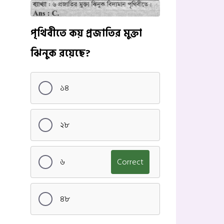
পৃথিবীতে কয় প্রজাতির মুক্তা
ঝিনুক রয়েছে?
১৪
২৮
৬
Correct
৪৮