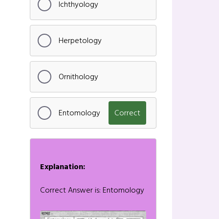
Ichthyology
Herpetology
Ornithology
Entomology
Correct
Explanation:
Correct Answer is: Entomology