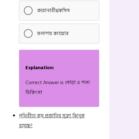
করোনারীথ্রম্বসিস
মলাশয় ক্যান্সার
Explanation:
Correct Answer is: পোড়া ও শল্য
চিকিৎসা
পৃথিবীতে কয় প্রজাতির মুক্তা ঝিনুক
রয়েছে?