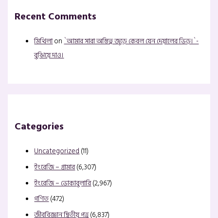
Recent Comments
মিথিলা
on
`আমার সারা অস্তিত্ব জুড়ে কেবল যেন দেয়ালের ভিড়।`-
বুঝিয়ে দাও।
Categories
Uncategorized
(11)
ইংরেজি – গ্রামার
(6,307)
ইংরেজি – ভোকাবুলারি
(2,967)
গণিত
(472)
জীববিজ্ঞান দ্বিতীয় পত্র
(6,837)