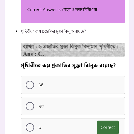
Correct Answer is: পোড়া ও শল্য চিকিৎসা
পৃথিবীতে কয় প্রজাতির মুক্তা ঝিনুক রয়েছে?
পৃথিবীতে কয় প্রজাতির মুক্তা ঝিনুক রয়েছে?
১৪
২৮
৬
Correct