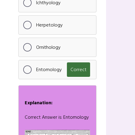
Ichthyology
Herpetology
Ornithology
Entomology
Correct
Explanation:
Correct Answer is: Entomology