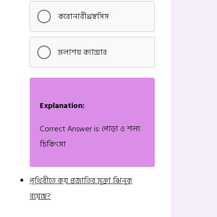
করোনারীথ্রম্বসিস
মলাশয় ক্যান্সার
Explanation:
Correct Answer is: পোড়া ও শল্য
চিকিৎসা
পৃথিবীতে কয় প্রজাতির মুক্তা ঝিনুক
রয়েছে?