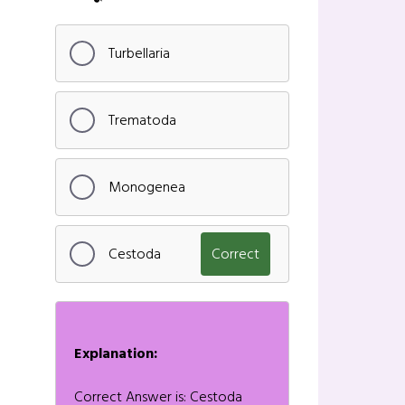
Turbellaria
Trematoda
Monogenea
Cestoda
Correct
Explanation:
Correct Answer is: Cestoda