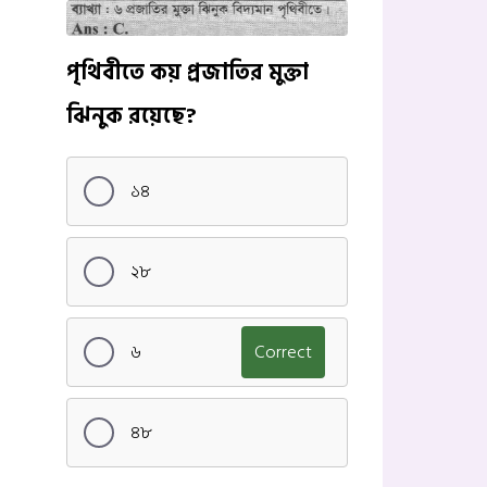
পৃথিবীতে কয় প্রজাতির মুক্তা
ঝিনুক রয়েছে?
১৪
২৮
৬
Correct
৪৮