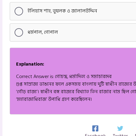
ইলিয়াস শাহ, তুঘলক ও জালালউদ্দিন
ধর্মপাল, গোপাল
Explanation:
Correct Answer is: গোচন্দ্র, ধর্মাদিত্য ও সমাচারদেব
গুপ্ত সাম্রাজ্য ভাঙনের ফলে একসময় বাংলায় দুটি স্বাধীন রাজ্যের 
‘গৌড় রাজ্য’। স্বাধীন বঙ্গ রাজ্যের বিখ্যাত তিন রাজার নাম ছিল গো
‘মহারাজাধিরাজ’ উপাধি গ্রহণ করেছিলেন।
Facebook
Twitter