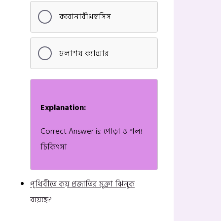
করোনারীথ্রম্বসিস
মলাশয় ক্যান্সার
Explanation:
Correct Answer is: পোড়া ও শল্য
চিকিৎসা
পৃথিবীতে কয় প্রজাতির মুক্তা ঝিনুক
রয়েছে?