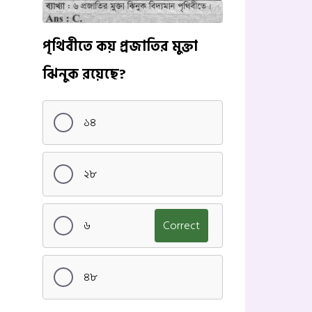
পৃথিবীতে কয় প্রজাতির মুক্তা
ঝিনুক রয়েছে?
১৪
২৮
৬
Correct
৪৮