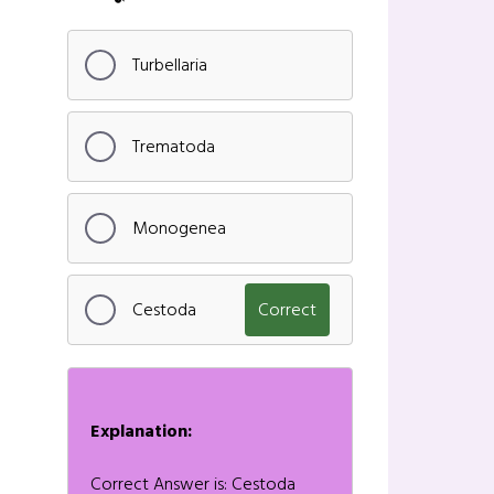
Turbellaria
Trematoda
Monogenea
Cestoda
Correct
Explanation:
Correct Answer is: Cestoda