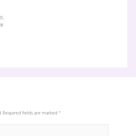
ঝড়,
িক
.
Required fields are marked
*