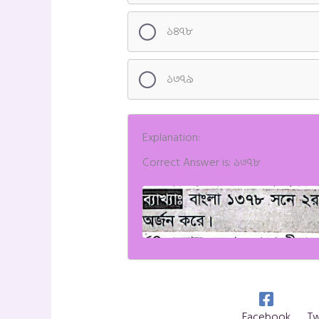
১৪৭৮
১৩৭৯
Explanation:
Correct Answer is: ১৩৭৮
Facebook
Tw