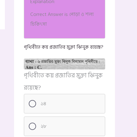
Explanation:
Correct Answer is: পোড়া ও শল্য
চিকিৎসা
পৃথিবীতে কয় প্রজাতির মুক্তা ঝিনুক রয়েছে?
পৃথিবীতে কয় প্রজাতির মুক্তা ঝিনুক
রয়েছে?
১৪
২৮