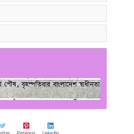
itter
Pinterest
Linkedin