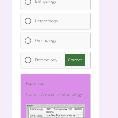
Ichthyology
Herpetology
Ornithology
Entomology
Correct
Explanation:
Correct Answer is: Entomology