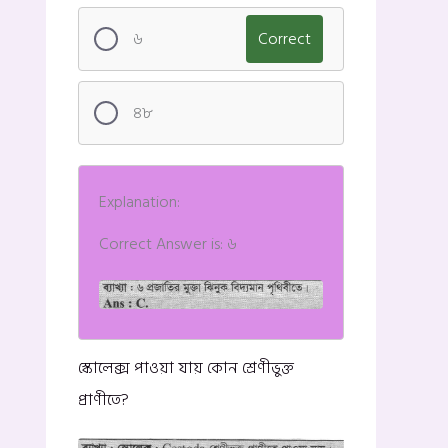
৬
Correct
৪৮
Explanation:
Correct Answer is: ৬
স্কোলেক্স পাওয়া যায় কোন শ্রেণীভুক্ত
প্রাণীতে?