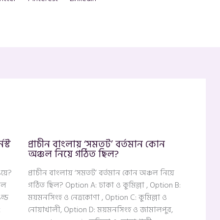
স্ট
প্রাচীন বাংলায় ‘সমতট’ বর্তমান কোন
অঞ্চল নিয়ে গঠিত ছিল?
য়ে?
প্রাচীন বাংলায় ‘সমতট’ বর্তমান কোন অঞ্চল নিয়ে
অল
গঠিত ছিল? Option A: ঢাকা ও কুমিল্লা , Option B:
ওল্ড
ময়মনসিংহ ও নেত্রকোণা , Option C: কুমিল্লা ও
t
নোয়াখালী, Option D: ময়মনসিংহ ও জামালপুর,