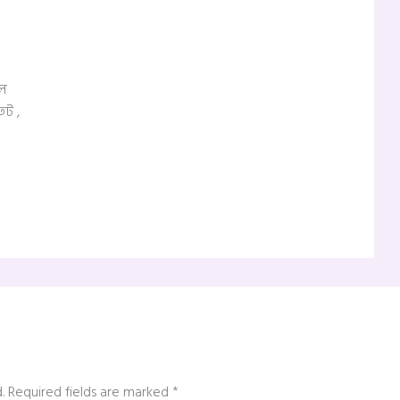
িল
তট ,
.
Required fields are marked
*