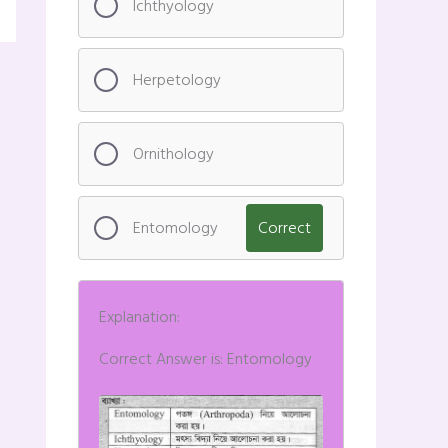
Ichthyology
Herpetology
Ornithology
Entomology
Correct
Explanation:
Correct Answer is: Entomology