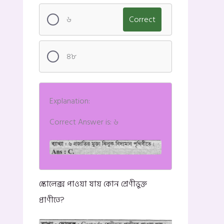
৬
Correct
৪৮
Explanation:
Correct Answer is: ৬
স্কোলেক্স পাওয়া যায় কোন শ্রেণীভুক্ত
প্রাণীতে?