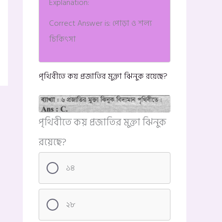
Explanation:
Correct Answer is: পোড়া ও শল্য
চিকিৎসা
পৃথিবীতে কয় প্রজাতির মুক্তা ঝিনুক রয়েছে?
পৃথিবীতে কয় প্রজাতির মুক্তা ঝিনুক
রয়েছে?
১৪
২৮