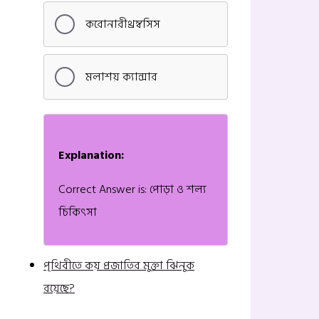
করোনারীথ্রম্বসিস
মলাশয় ক্যান্সার
Explanation:
Correct Answer is: পোড়া ও শল্য
চিকিৎসা
পৃথিবীতে কয় প্রজাতির মুক্তা ঝিনুক
রয়েছে?