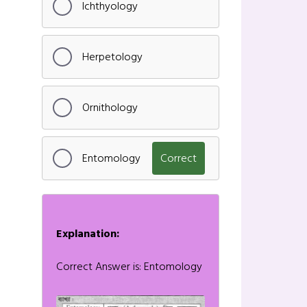
Ichthyology
Herpetology
Ornithology
Entomology
Correct
Explanation:
Correct Answer is: Entomology