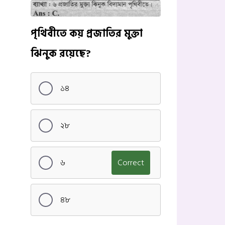
পৃথিবীতে কয় প্রজাতির মুক্তা
ঝিনুক রয়েছে?
১৪
২৮
৬
Correct
৪৮