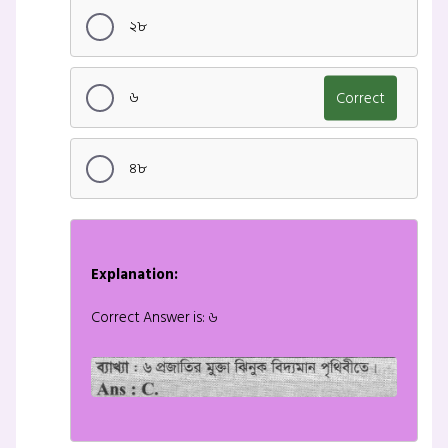
২৮
৬
Correct
৪৮
Explanation:
Correct Answer is: ৬