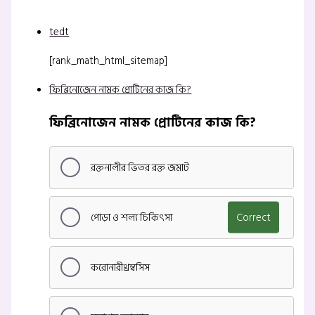
tedt
[rank_math_html_sitemap]
ফিব্রিনোজেন নামক প্রোটিনের কাজ কি?
ফিব্রিনোজেন নামক প্রোটিনের কাজ কি?
রক্তনালীর ভিতর রক্ত জমাট
পোড়া ও শল্য চিকিৎসা
Correct
করোনারীথ্রম্বসিস