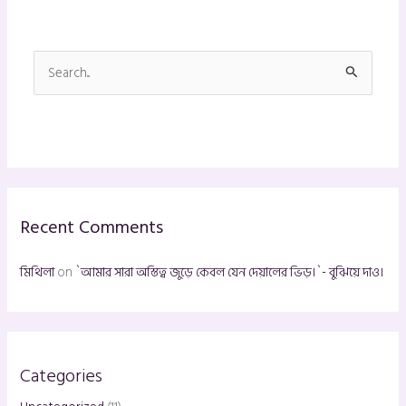
S
e
a
r
c
h
Recent Comments
f
o
মিথিলা
on
`আমার সারা অস্তিত্ব জুড়ে কেবল যেন দেয়ালের ভিড়।`- বুঝিয়ে দাও।
r
:
Categories