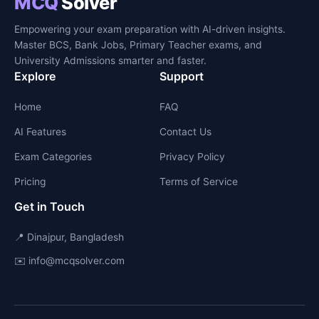
MCQ
Solver
Empowering your exam preparation with AI-driven insights.
Master BCS, Bank Jobs, Primary Teacher exams, and
University Admissions smarter and faster.
Explore
Support
Home
FAQ
AI Features
Contact Us
Exam Categories
Privacy Policy
Pricing
Terms of Service
Get in Touch
📍 Dinajpur, Bangladesh
✉️ info@mcqsolver.com