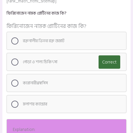
[rank_math_html_sitemap]
ফিব্রিনোজেন নামক প্রোটিনের কাজ কি?
ফিব্রিনোজেন নামক প্রোটিনের কাজ কি?
রক্তনালীর ভিতর রক্ত জমাট
পোড়া ও শল্য চিকিৎসা
Correct
করোনারীথ্রম্বসিস
মলাশয় ক্যান্সার
Explanation: