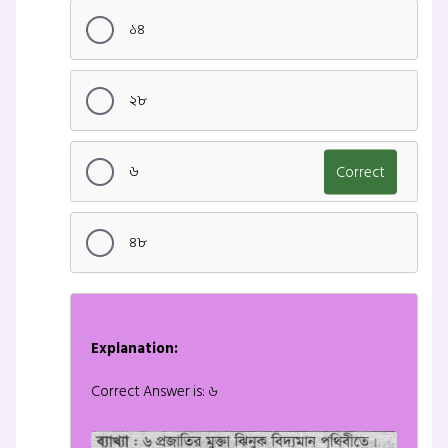
১৪
২৮
৬
Correct
৪৮
Explanation:
Correct Answer is: ৬