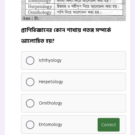
প্রাণিবিজ্ঞানের কোন শাখায় পতঙ্গ সম্পর্কে
আলোচিত হয়?
Ichthyology
Herpetology
Ornithology
Entomology
Correct