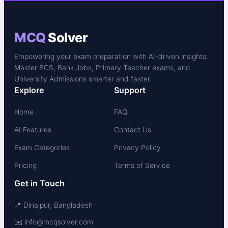
MCQ
Solver
Empowering your exam preparation with AI-driven insights.
Master BCS, Bank Jobs, Primary Teacher exams, and
University Admissions smarter and faster.
Explore
Support
Home
FAQ
AI Features
Contact Us
Exam Categories
Privacy Policy
Pricing
Terms of Service
Get in Touch
📍 Dinajpur, Bangladesh
✉️ info@mcqsolver.com