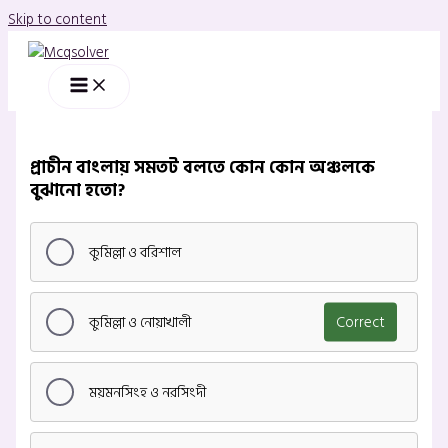
Skip to content
প্রাচীন বাংলায় সমতট বলতে কোন কোন অঞ্চলকে
বুঝানো হতো?
কুমিল্লা ও বরিশাল
কুমিল্লা ও নোয়াখালী
Correct
ময়মনসিংহ ও নরসিংদী