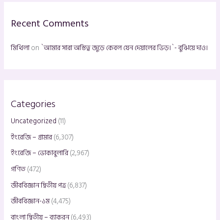
h
Recent Comments
f
o
মিথিলা
on
`আমার সারা অস্তিত্ব জুড়ে কেবল যেন দেয়ালের ভিড়।`- বুঝিয়ে দাও।
r
:
Categories
Uncategorized
(11)
ইংরেজি – গ্রামার
(6,307)
ইংরেজি – ভোকাবুলারি
(2,967)
গণিত
(472)
জীববিজ্ঞান দ্বিতীয় পত্র
(6,837)
জীববিজ্ঞান-১ম
(4,475)
বাংলা দ্বিতীয় – ব্যাকরন
(6,493)