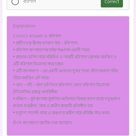
বরিশাল
Correct
Explanation:
Correct Answer is: বরিশাল
• প্রাচীন চন্দ্র দ্বীপের বর্তমান নাম – বরিশাল।
• বরিশাল বাংলাদেশের দক্ষিণাঞ্চলের একটি শহর।
• প্রাচ্যের ভেনিস নামে পরিচিত এ শহরটি বরিশাল জেলায় অবস্থিত ও
এটি বরিশাল বিভাগের সদর দপ্তর।
• এটি বাংলাদেশ – এর একটি অন্যতম সুন্দর শহর। কীর্তনখোলা নদীর
তীরে অবস্থিত এই শহর।
• ‘ধান – নদী – খাল এই তিনে বরিশাল\’ খ্যাত বরিশাল বিভাগের
ঐতিহাসিক গুরুত্ব অপরিসীম।
• দক্ষিণ – পূর্ব বাংলায় মুসলিম আধিপত্য বিস্তার কালে রাজা দনুজমর্দন
কর্তৃক ‘চন্দ্রদ্বীপ\’ নামে এ স্বাধীন রাজ্যটি প্রতিষ্ঠিত হয়।
• চতুর্দশ শতাব্দী পর্যন্ত এ অঞ্চল চন্দ্রদ্বীপ নামে প্রসিদ্ধি লাভ করে।
উৎস: বাংলাদেশ জাতীয় তথ্য বাতায়ন।