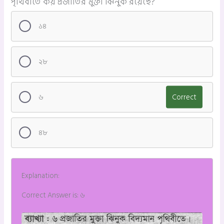
পৃথিবীতে কয় প্রজাতির মুক্তা ঝিনুক রয়েছে?
১৪
২৮
৬
Correct
৪৮
Explanation:
Correct Answer is: ৬