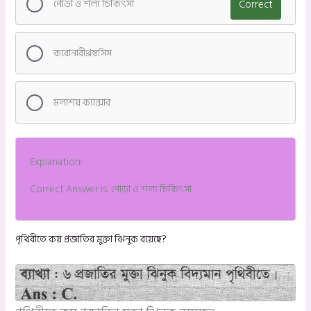
পোড়া ও শল্য চিকিৎসা
Correct
করোনারীথ্রম্বসিস
মলাশয় ক্যান্সার
Explanation:
Correct Answer is: পোড়া ও শল্য চিকিৎসা
পৃথিবীতে কয় প্রজাতির মুক্তা ঝিনুক রয়েছে?