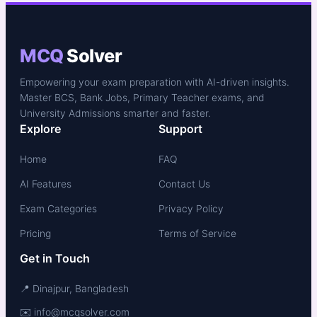
MCQ
Solver
Empowering your exam preparation with AI-driven insights.
Master BCS, Bank Jobs, Primary Teacher exams, and
University Admissions smarter and faster.
Explore
Support
Home
FAQ
AI Features
Contact Us
Exam Categories
Privacy Policy
Pricing
Terms of Service
Get in Touch
📍 Dinajpur, Bangladesh
✉️ info@mcqsolver.com