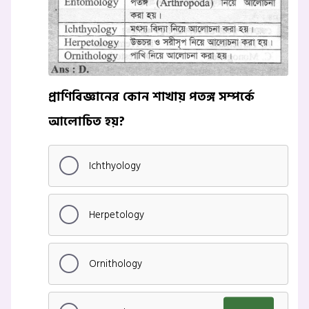
প্রাণিবিজ্ঞানের কোন শাখায় পতঙ্গ সম্পর্কে
আলোচিত হয়?
Ichthyology
Herpetology
Ornithology