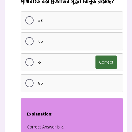
পৃথিবীতে কয় প্রজাতির মুক্তা ঝিনুক রয়েছে?
১৪
২৮
৬
Correct
৪৮
Explanation:
Correct Answer is: ৬