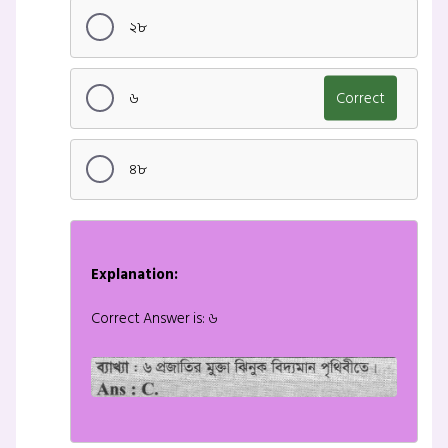
২৮
৬
Correct
৪৮
Explanation:
Correct Answer is: ৬