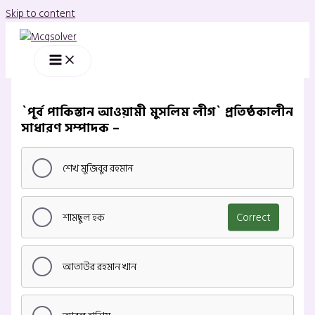
Skip to content
`পূর্ব পাকিস্তান আওয়ামী মুসলিম লীগ` প্রতিষ্ঠকালীন
সাধারণ সম্পাদক –
শেখ মুজিবুর রহমান
শামছুল হক
Correct
আতাউর রহমান খান