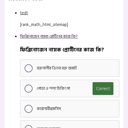
tedt
[rank_math_html_sitemap]
ফিব্রিনোজেন নামক প্রোটিনের কাজ কি?
ফিব্রিনোজেন নামক প্রোটিনের কাজ কি?
রক্তনালীর ভিতর রক্ত জমাট
পোড়া ও শল্য চিকিৎসা
Correct
করোনারীথ্রম্বসিস