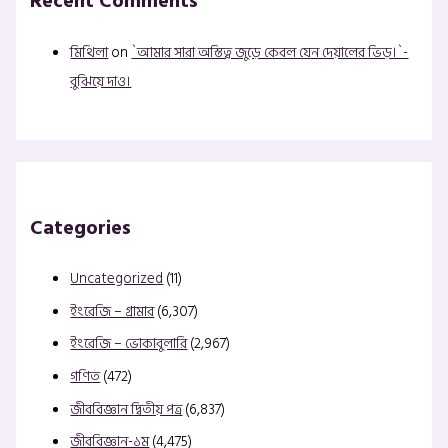
Recent Comments
মিথিলা
on
`আমার সারা অস্তিত্ব জুড়ে কেবল যেন দেয়ালের ভিড়।`-
বুঝিয়ে দাও।
Categories
Uncategorized
(11)
ইংরেজি – গ্রামার
(6,307)
ইংরেজি – ভোকাবুলারি
(2,967)
গণিত
(472)
জীববিজ্ঞান দ্বিতীয় পত্র
(6,837)
জীববিজ্ঞান-১ম
(4,475)