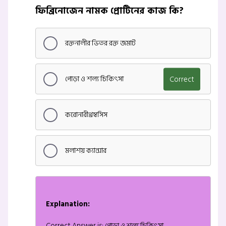
ফিব্রিনোজেন নামক প্রোটিনের কাজ কি?
রক্তনালীর ভিতর রক্ত জমাট
পোড়া ও শল্য চিকিৎসা
Correct
করোনারীথ্রম্বসিস
মলাশয় ক্যান্সার
Explanation:
Correct Answer is: পোড়া ও শল্য চিকিৎসা