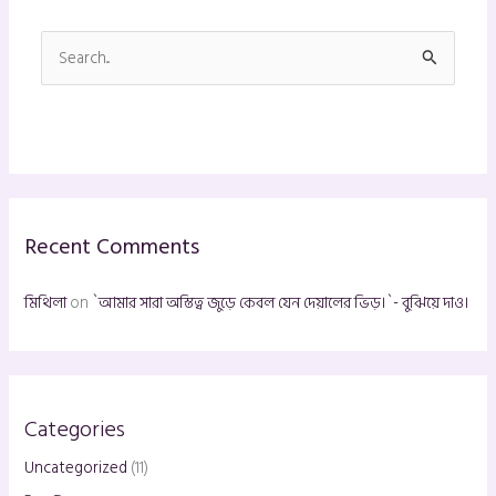
S
e
a
r
c
h
Recent Comments
f
o
মিথিলা
on
`আমার সারা অস্তিত্ব জুড়ে কেবল যেন দেয়ালের ভিড়।`- বুঝিয়ে দাও।
r
:
Categories
Uncategorized
(11)