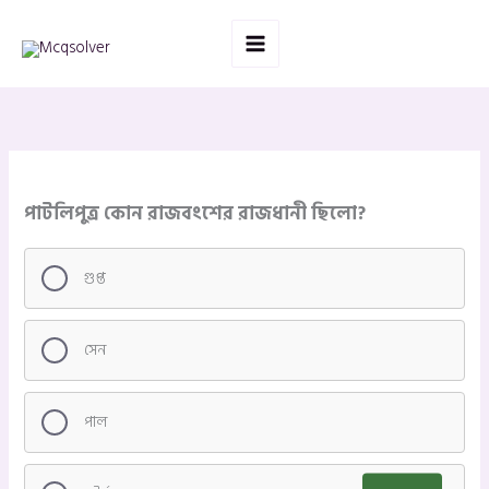
Skip
to
content
পাটলিপুত্র কোন রাজবংশের রাজধানী ছিলো?
গুপ্ত
সেন
পাল