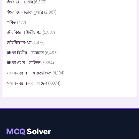
ইংরেজি – গ্রামার
(6,307)
ইংরেজি – ভোকাবুলারি
(2,967)
গণিত
(472)
জীববিজ্ঞান দ্বিতীয় পত্র
(6,837)
জীববিজ্ঞান-১ম
(4,475)
বাংলা দ্বিতীয় – ব্যাকরন
(6,493)
বাংলা প্রথম – সাহিত্য
(5,384)
সাধারন জ্ঞান – আন্তর্জাতিক
(4,194)
সাধারন জ্ঞান – বাংলাদেশ
(7,074)
MCQ
Solver