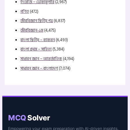
ইংরেজি – ভোকাবুলারি
(2,967)
গণিত
(472)
জীববিজ্ঞান দ্বিতীয় পত্র
(6,837)
জীববিজ্ঞান-১ম
(4,475)
বাংলা দ্বিতীয় – ব্যাকরন
(6,493)
বাংলা প্রথম – সাহিত্য
(5,384)
সাধারন জ্ঞান – আন্তর্জাতিক
(4,194)
সাধারন জ্ঞান – বাংলাদেশ
(7,074)
MCQ
Solver
Empowering your exam preparation with AI-driven insights.