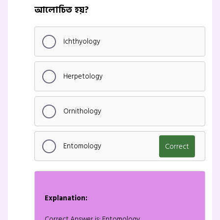
আলোচিত হয়?
Ichthyology
Herpetology
Ornithology
Entomology
Correct
Explanation:
Correct Answer is: Entomology