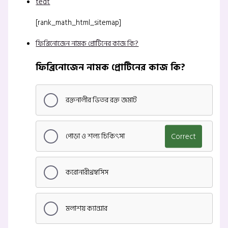
tedt
[rank_math_html_sitemap]
ফিব্রিনোজেন নামক প্রোটিনের কাজ কি?
ফিব্রিনোজেন নামক প্রোটিনের কাজ কি?
রক্তনালীর ভিতর রক্ত জমাট
পোড়া ও শল্য চিকিৎসা
Correct
করোনারীথ্রম্বসিস
মলাশয় ক্যান্সার