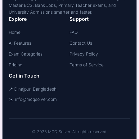
Master BCS, Bank Jobs, Primary Teacher exams, and
University Admissions smarter and faster.
Explore
Support
Home
FAQ
AI Features
Contact Us
Exam Categories
Privacy Policy
Pricing
Terms of Service
Get in Touch
📍 Dinajpur, Bangladesh
✉️ info@mcqsolver.com
© 2026 MCQ Solver. All rights reserved.