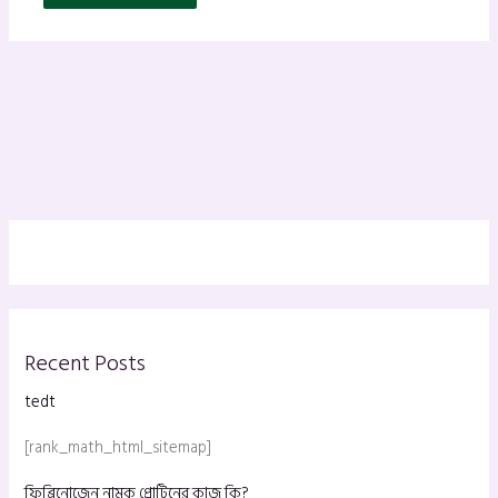
Recent Posts
tedt
[rank_math_html_sitemap]
ফিব্রিনোজেন নামক প্রোটিনের কাজ কি?