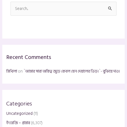
S
e
a
r
c
h
Recent Comments
f
o
মিথিলা
on
`আমার সারা অস্তিত্ব জুড়ে কেবল যেন দেয়ালের ভিড়।`- বুঝিয়ে দাও।
r
:
Categories
Uncategorized
(11)
ইংরেজি – গ্রামার
(6,307)