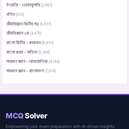
ইংরেজি – ভোকাবুলারি
(2,967)
গণিত
(472)
জীববিজ্ঞান দ্বিতীয় পত্র
(6,837)
জীববিজ্ঞান-১ম
(4,475)
বাংলা দ্বিতীয় – ব্যাকরন
(6,493)
বাংলা প্রথম – সাহিত্য
(5,384)
সাধারন জ্ঞান – আন্তর্জাতিক
(4,194)
সাধারন জ্ঞান – বাংলাদেশ
(7,074)
MCQ
Solver
Empowering your exam preparation with AI-driven insights.