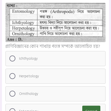
প্রাণিবিজ্ঞানের কোন শাখায় পতঙ্গ সম্পর্কে আলোচিত হয়?
Ichthyology
Herpetology
Ornithology