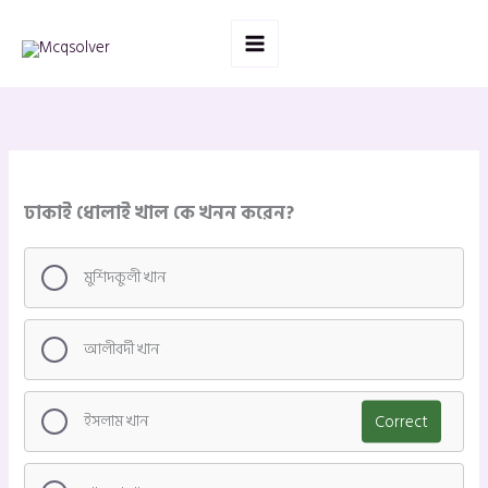
Skip
to
content
ঢাকাই ধোলাই খাল কে খনন করেন?
মুর্শিদকুলী খান
আলীবর্দী খান
ইসলাম খান
Correct