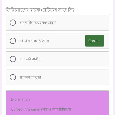
ফিব্রিনোজেন নামক প্রোটিনের কাজ কি?
রক্তনালীর ভিতর রক্ত জমাট
পোড়া ও শল্য চিকিৎসা
Correct
করোনারীথ্রম্বসিস
মলাশয় ক্যান্সার
Explanation:
Correct Answer is: পোড়া ও শল্য চিকিৎসা