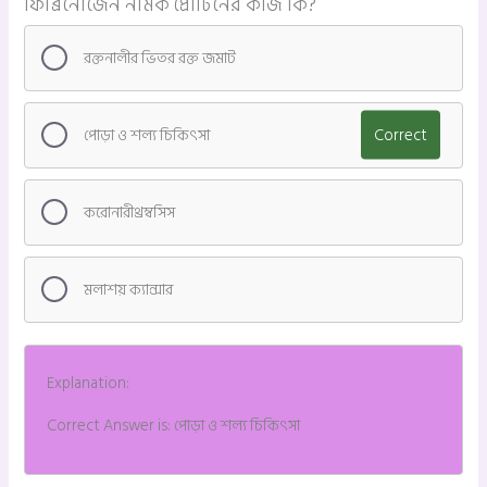
ফিব্রিনোজেন নামক প্রোটিনের কাজ কি?
রক্তনালীর ভিতর রক্ত জমাট
পোড়া ও শল্য চিকিৎসা
Correct
করোনারীথ্রম্বসিস
মলাশয় ক্যান্সার
Explanation:
Correct Answer is: পোড়া ও শল্য চিকিৎসা