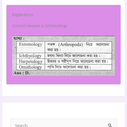
Explanation:
Correct Answer is: Entomology
S