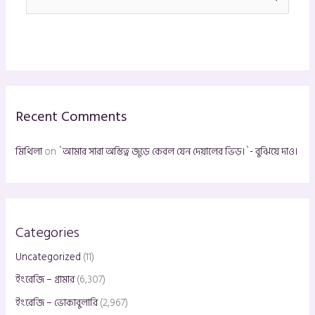
e
a
r
c
h
Recent Comments
f
o
মিথিলা
on
`আমার সারা অস্তিত্ব জুড়ে কেবল যেন দেয়ালের ভিড়।`- বুঝিয়ে দাও।
r
:
Categories
Uncategorized
(11)
ইংরেজি – গ্রামার
(6,307)
ইংরেজি – ভোকাবুলারি
(2,967)