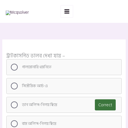
Skip
to
content
ট্রাইকাসপিড ভালব দেখা যায় –
পালমোনারি ধমনিতে
সিস্টেমিক আর্চ-এ
ডান অলিন্দ-নিলয় ছিদ্রে
Correct
বাম অলিন্দ-নিলয় ছিদ্রে