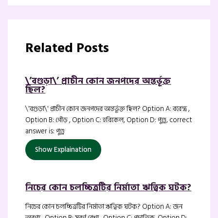
Related Posts
\’বগুড়া\’ প্রাচীন কোন জনপদের অন্তর্ভূক্ত
ছিল?
\'বগুড়া\' প্রাচীন কোন জনপদের অন্তর্ভূক্ত ছিল? Option A: বরেন্দ্র ,
Option B: গৌড় , Option C: হরিকেল, Option D: পুণ্ড্র, correct
answer is: পুণ্ড্র
Show Explaination
নিচের কোন চলচ্চিত্রটির নির্মাতা ঋত্বিক ঘটক?
নিচের কোন চলচ্চিত্রটির নির্মাতা ঋত্বিক ঘটক? Option A: জন
অরণ্য , Option B: সুবর্ণ রেখা , Option C: পদাতিক, Option D: