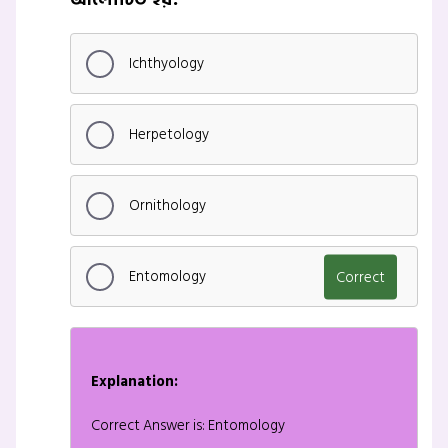
Ichthyology
Herpetology
Ornithology
Entomology
Correct
Explanation:
Correct Answer is: Entomology