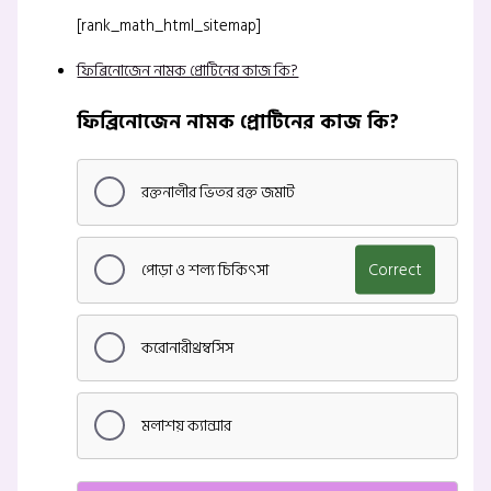
[rank_math_html_sitemap]
ফিব্রিনোজেন নামক প্রোটিনের কাজ কি?
ফিব্রিনোজেন নামক প্রোটিনের কাজ কি?
রক্তনালীর ভিতর রক্ত জমাট
পোড়া ও শল্য চিকিৎসা
Correct
করোনারীথ্রম্বসিস
মলাশয় ক্যান্সার