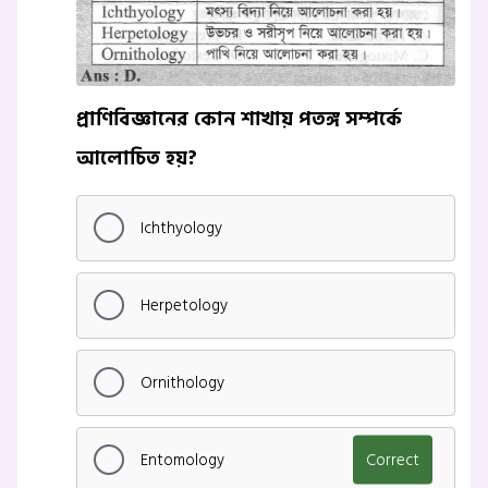
প্রাণিবিজ্ঞানের কোন শাখায় পতঙ্গ সম্পর্কে
আলোচিত হয়?
Ichthyology
Herpetology
Ornithology
Entomology
Correct