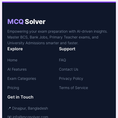
MCQ
Solver
Empowering your exam preparation with AI-driven insights.
Master BCS, Bank Jobs, Primary Teacher exams, and
University Admissions smarter and faster.
Explore
Support
Home
FAQ
AI Features
Contact Us
Exam Categories
Privacy Policy
Pricing
Terms of Service
Get in Touch
📍 Dinajpur, Bangladesh
✉️ info@mcqsolver.com