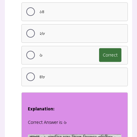
১৪
২৮
৬
Correct
৪৮
Explanation:
Correct Answer is: ৬