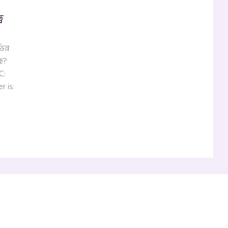
ব
ন্ন
ছে?
C:
r is: