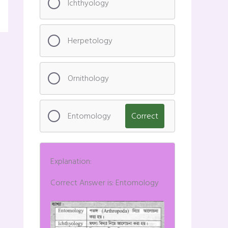
Ichthyology
Herpetology
Ornithology
Entomology
Correct
Explanation:
Correct Answer is: Entomology