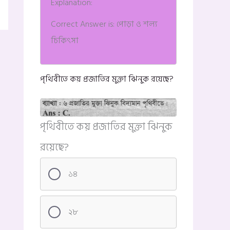
Explanation:
Correct Answer is: পোড়া ও শল্য
চিকিৎসা
পৃথিবীতে কয় প্রজাতির মুক্তা ঝিনুক রয়েছে?
পৃথিবীতে কয় প্রজাতির মুক্তা ঝিনুক
রয়েছে?
১৪
২৮