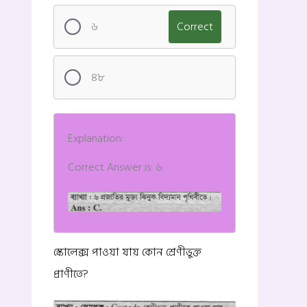
৬
Correct
৪৮
Explanation:
Correct Answer is: ৬
স্কোলেক্স পাওয়া যায় কোন শ্রেণীভুক্ত
প্রাণীতে?