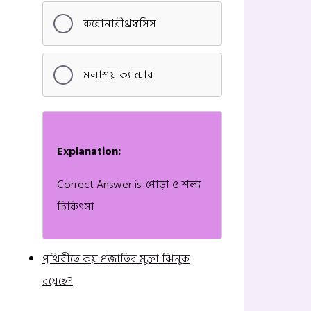
করোনারীথ্রম্বসিস
মলাশয় ক্যান্সার
Explanation:
Correct Answer is: পোড়া ও শল্য
চিকিৎসা
পৃথিবীতে কয় প্রজাতির মুক্তা ঝিনুক
রয়েছে?