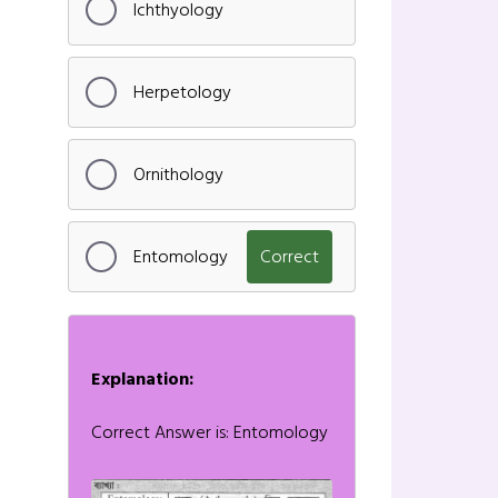
Ichthyology
Herpetology
Ornithology
Entomology
Correct
Explanation:
Correct Answer is: Entomology