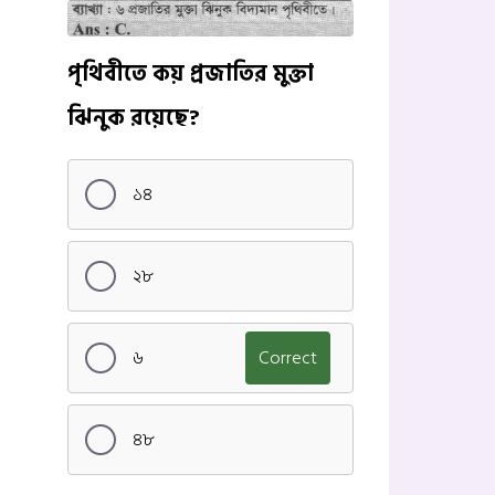
পৃথিবীতে কয় প্রজাতির মুক্তা
ঝিনুক রয়েছে?
১৪
২৮
৬
Correct
৪৮