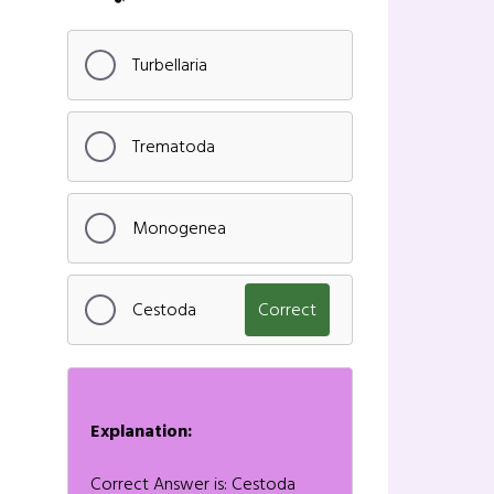
Turbellaria
Trematoda
Monogenea
Cestoda
Correct
Explanation:
Correct Answer is: Cestoda