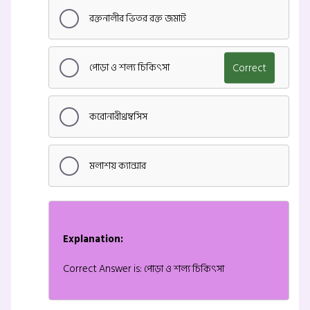
রক্তনালীর ভিতর রক্ত জমাট
পোড়া ও শল্য চিকিৎসা
Correct
করোনারীথ্রম্বসিস
মলাশয় ক্যান্সার
Explanation:
Correct Answer is: পোড়া ও শল্য চিকিৎসা