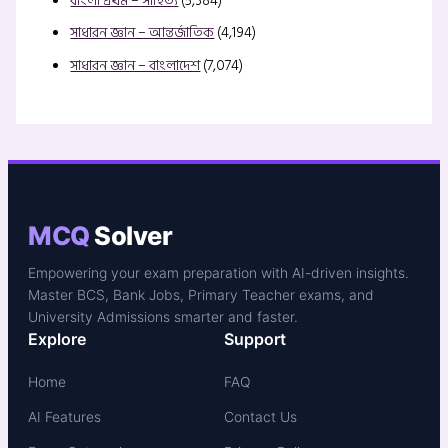
বাংলা প্রথম – সাহিত্য
(5,384)
সাধারন জ্ঞান – আন্তর্জাতিক
(4,194)
সাধারন জ্ঞান – বাংলাদেশ
(7,074)
MCQ
Solver
Empowering your exam preparation with AI-driven insights.
Master BCS, Bank Jobs, Primary Teacher exams, and
University Admissions smarter and faster.
Explore
Support
Home
FAQ
AI Features
Contact Us