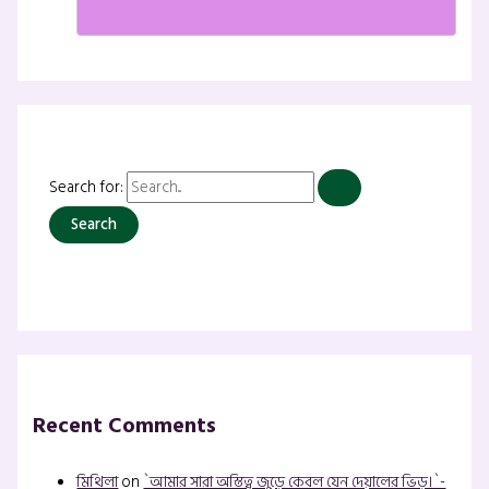
Search for:
Recent Comments
মিথিলা
on
`আমার সারা অস্তিত্ব জুড়ে কেবল যেন দেয়ালের ভিড়।`-