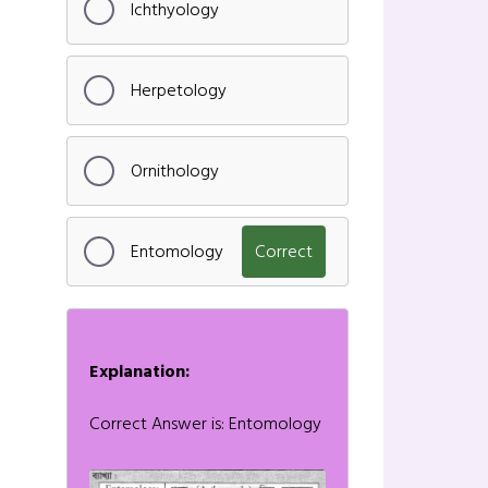
Ichthyology
Herpetology
Ornithology
Entomology
Correct
Explanation:
Correct Answer is: Entomology