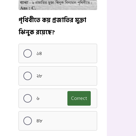
পৃথিবীতে কয় প্রজাতির মুক্তা
ঝিনুক রয়েছে?
১৪
২৮
৬
Correct
৪৮