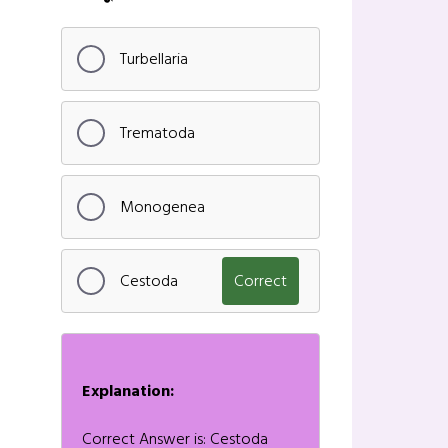
Turbellaria
Trematoda
Monogenea
Cestoda
Correct
Explanation:
Correct Answer is: Cestoda