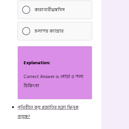
করোনারীথ্রম্বসিস
মলাশয় ক্যান্সার
Explanation:
Correct Answer is: পোড়া ও শল্য
চিকিৎসা
পৃথিবীতে কয় প্রজাতির মুক্তা ঝিনুক
রয়েছে?