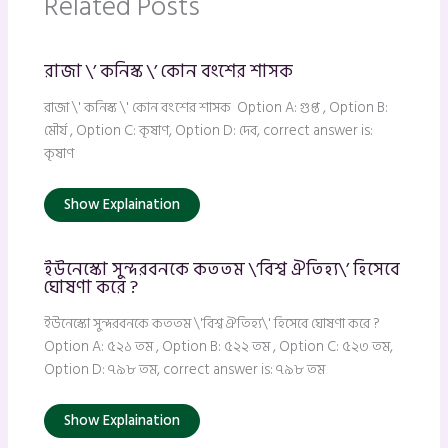
Related Posts
রাজা \’ কনিস্ক \’ কোন বংশের শাসক
রাজা \' কনিস্ক \' কোন বংশের শাসক Option A: গুপ্ত , Option B:
মৌর্য , Option C: কৃষাণ, Option D: দেব, correct answer is:
কৃষাণ
Show Explaination
ইউনেস্কো সুন্দরবনকে কততম \’বিশ্ব ঐতিহ্য\’ হিসেবে
ঘোষণা করে ?
ইউনেস্কো সুন্দরবনকে কততম \'বিশ্ব ঐতিহ্য\' হিসেবে ঘোষণা করে ?
Option A: ৫২১ তম , Option B: ৫২২ তম , Option C: ৫২৩ তম,
Option D: ৭৯৮ তম, correct answer is: ৭৯৮ তম
Show Explaination