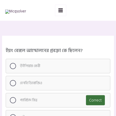
Skip
to
content
ইয়ং বেঙ্গল আন্দোলনের প্রবক্তা কে ছিলেন?
উইলিয়াম কেরী
হেনরি ডিবোজিও
প্যারিচাঁদ মিত্র
Correct