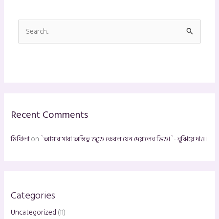
S
e
a
r
c
h
Recent Comments
f
o
মিথিলা
on
`আমার সারা অস্তিত্ব জুড়ে কেবল যেন দেয়ালের ভিড়।`- বুঝিয়ে দাও।
r
:
Categories
Uncategorized
(11)