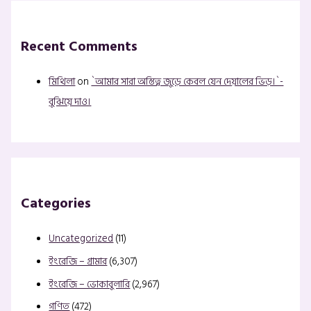
Recent Comments
মিথিলা
on
`আমার সারা অস্তিত্ব জুড়ে কেবল যেন দেয়ালের ভিড়।`-
বুঝিয়ে দাও।
Categories
Uncategorized
(11)
ইংরেজি – গ্রামার
(6,307)
ইংরেজি – ভোকাবুলারি
(2,967)
গণিত
(472)