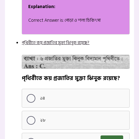
Explanation:
Correct Answer is: পোড়া ও শল্য চিকিৎসা
পৃথিবীতে কয় প্রজাতির মুক্তা ঝিনুক রয়েছে?
পৃথিবীতে কয় প্রজাতির মুক্তা ঝিনুক রয়েছে?
১৪
২৮