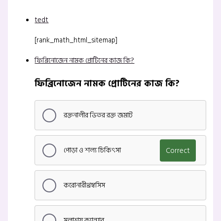
tedt
[rank_math_html_sitemap]
ফিব্রিনোজেন নামক প্রোটিনের কাজ কি?
ফিব্রিনোজেন নামক প্রোটিনের কাজ কি?
রক্তনালীর ভিতর রক্ত জমাট
পোড়া ও শল্য চিকিৎসা
Correct
করোনারীথ্রম্বসিস
মলাশয় ক্যান্সার