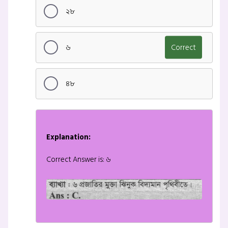
২৮
৬
Correct
৪৮
Explanation:
Correct Answer is: ৬