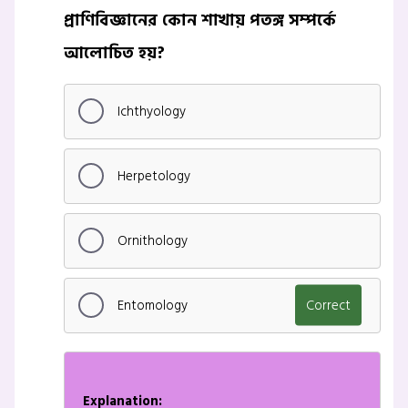
প্রাণিবিজ্ঞানের কোন শাখায় পতঙ্গ সম্পর্কে
আলোচিত হয়?
Ichthyology
Herpetology
Ornithology
Entomology
Correct
Explanation: