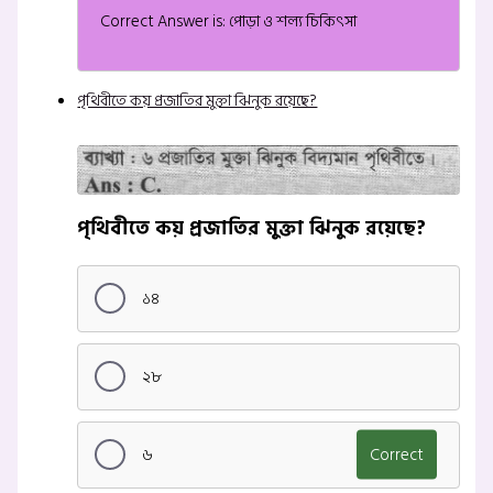
Correct Answer is: পোড়া ও শল্য চিকিৎসা
পৃথিবীতে কয় প্রজাতির মুক্তা ঝিনুক রয়েছে?
পৃথিবীতে কয় প্রজাতির মুক্তা ঝিনুক রয়েছে?
১৪
২৮
৬
Correct