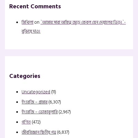
Recent Comments
মিথিলা
on
`আমার সারা অস্তিত্ব জুড়ে কেবল যেন দেয়ালের ভিড়।`-
বুঝিয়ে দাও।
Categories
Uncategorized
(11)
ইংরেজি – গ্রামার
(6,307)
ইংরেজি – ভোকাবুলারি
(2,967)
গণিত
(472)
জীববিজ্ঞান দ্বিতীয় পত্র
(6,837)