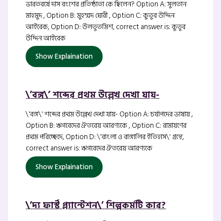
ভারতবর্ষে দাস বংশের প্রতিষ্ঠাতা কে ছিলেন? Option A: সুলতান
মাহমুদ , Option B: মুহম্মদ ঘোরী , Option C: কুতুব উদ্দিন
আইবেক, Option D: উলতুতমিশ, correct answer is: কুতুব
উদ্দিন আইবেক
Show Explaination
\’বঙ্গ\’ শব্দের প্রথম উল্লেখ দেখা যায়-
\'বঙ্গ\' শব্দের প্রথম উল্লেখ দেখা যায়- Option A: চর্যাপদের ভাষায় ,
Option B: ঋগবেদের ঐতরেয় আরণ্যকে , Option C: রামায়ণের
প্রথম পরিচ্ছেদে, Option D: \'বাংলা ও বাঙ্গালির ইতিহাস\' গ্রন্থে,
correct answer is: ঋগবেদের ঐতরেয় আরণ্যকে
Show Explaination
\’দ্য ফার্স্ট প্ল্যান্টেশন\’ শিল্পকর্মটি কার?