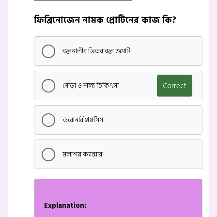
ফিব্রিনোজেন নামক প্রোটিনের কাজ কি?
রক্তনালীর ভিতর রক্ত জমাট
পোড়া ও শল্য চিকিৎসা
Correct
করোনারীথ্রম্বসিস
মলাশয় ক্যান্সার
Explanation: