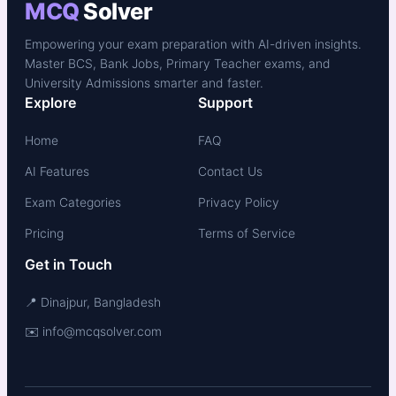
MCQ
Solver
Empowering your exam preparation with AI-driven insights.
Master BCS, Bank Jobs, Primary Teacher exams, and
University Admissions smarter and faster.
Explore
Support
Home
FAQ
AI Features
Contact Us
Exam Categories
Privacy Policy
Pricing
Terms of Service
Get in Touch
📍 Dinajpur, Bangladesh
✉️ info@mcqsolver.com