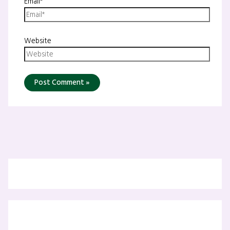
Email*
Website