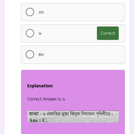
২৮
৬
Correct
৪৮
Explanation:
Correct Answer is: ৬