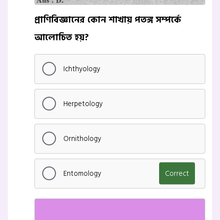
প্রাণিবিজ্ঞানের কোন শাখায় পতঙ্গ সম্পর্কে
আলোচিত হয়?
Ichthyology
Herpetology
Ornithology
Entomology
Correct