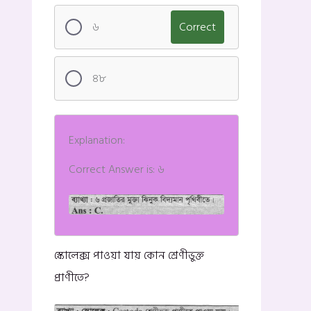
৬
Correct
৪৮
Explanation:
Correct Answer is: ৬
স্কোলেক্স পাওয়া যায় কোন শ্রেণীভুক্ত
প্রাণীতে?