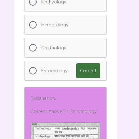
Ichthyology
Herpetology
Ornithology
Entomology
Correct
Explanation:
Correct Answer is: Entomology