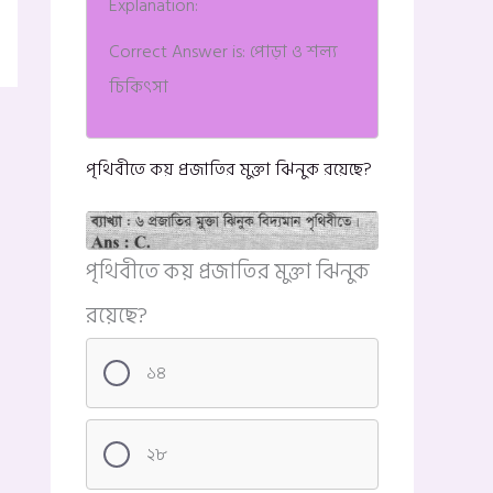
Explanation:
Correct Answer is: পোড়া ও শল্য
চিকিৎসা
পৃথিবীতে কয় প্রজাতির মুক্তা ঝিনুক রয়েছে?
পৃথিবীতে কয় প্রজাতির মুক্তা ঝিনুক
রয়েছে?
১৪
২৮